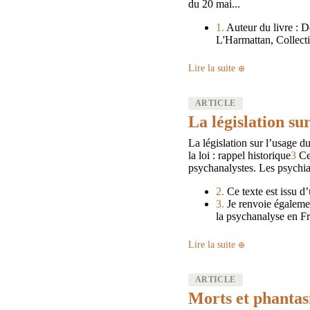
du 20 mai...
1.
Auteur du livre : D
L'Harmattan, Collecti
Lire la suite
ARTICLE
La législation su
La législation sur l’usage d
la loi : rappel historique
3
Ce 
psychanalystes. Les psychiat
2.
Ce texte est issu d’
3.
Je renvoie égalemen
la psychanalyse en Fra
Lire la suite
ARTICLE
Morts et phanta