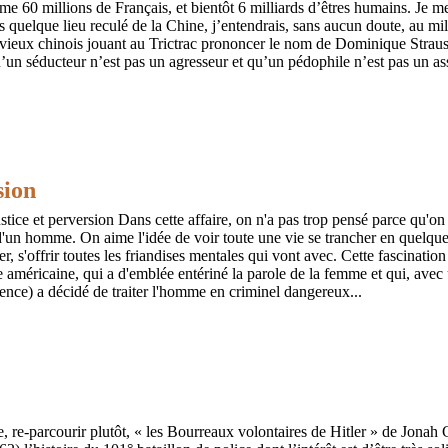
60 millions de Français, et bientôt 6 milliards d’êtres humains. Je me 
s quelque lieu reculé de la Chine, j’entendrais, sans aucun doute, au mi
vieux chinois jouant au Trictrac prononcer le nom de Dominique Str
u’un séducteur n’est pas un agresseur et qu’un pédophile n’est pas un as
sion
ice et perversion Dans cette affaire, on n'a pas trop pensé parce qu'on e
 d'un homme. On aime l'idée de voir toute une vie se trancher en quelque
yer, s'offrir toutes les friandises mentales qui vont avec. Cette fascination
e américaine, qui a d'emblée entériné la parole de la femme et qui, avec 
dience) a décidé de traiter l'homme en criminel dangereux...
 re-parcourir plutôt, « les Bourreaux volontaires de Hitler » de Jonah