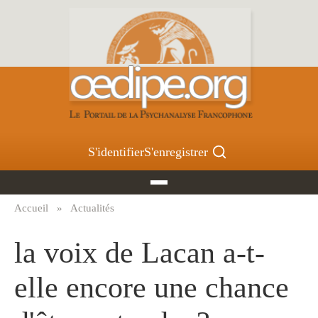
Aller
au
contenu
principal
S'identifier
S'enregistrer
Accueil
Actualités
Fil
d'Ariane
la voix de Lacan a-t-
elle encore une chance