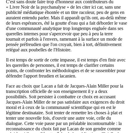
C'est sans doute faire trop d'honneur aux contributeurs du
« Livre Noir de la psychanalyse » de les citer ici car, sans une
publicité médiatique éhontée et un titre racoleur, peu de gens en
auraient entendu parler. Mais il apparaît qu'ils ont, au-delà même
de leurs espérances, été la goutte d'eau qui a fait déborder le vase
d'une communauté analytique trop longtemps engluée dans ses
querelles internes pour s'apercevoir que peu à peu la terre
tournait et parfois à l'envers, ramenant à la surface un mode de
pensée préfreudien que l'on croyait, bien à tort, définitivement
relégué aux poubelles de l'Histoire.
Il est temps de sortir de cette impasse, il est temps d'en finir avec
les querelles de personnes, il est temps de clarifier certains
points, de confronter les méthodologies et de se rassembler pour
défendre l'apport freudien et lacanien.
Face au choix que Lacan a fait de Jacques-Alain Miller pour la
transcription officielle de son enseignement il y a deux
possibilités. Soit persister à combattre ce choix en accusant
Jacques-Alain Miller de ne pas satisfaire aux exigences du droit
moral et à ceux de la communauté scientifique qui en est le
légitime destinataire. Soit tenter de remettre les choses à plat et
tenter une nouvelle fois, d'ouvrir une autre voie, celle du
dialogue. Cette voie passe par un préalable incontournable : la
reconnaissance du choix fait par Lacan de son gendre comme