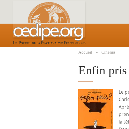
Aller
au
contenu
principal
Accueil
Cinema
Fil
d'Ariane
Enfin pris
Le p
Image
Carl
Après
prend
la t