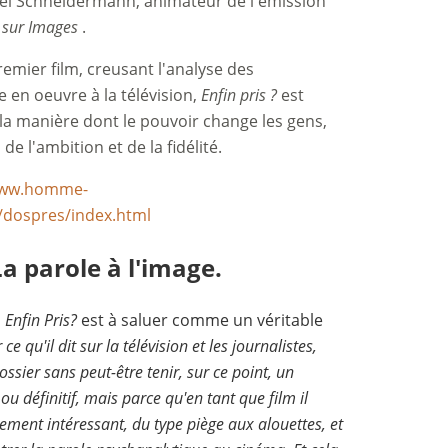
el Schneidermann, animateur de l'émission
 sur Images
.
remier film, creusant l'analyse des
en oeuvre à la télévision,
Enfin pris ?
est
 la manière dont le pouvoir change les gens,
de l'ambition et de la fidélité.
www.homme-
/dospres/index.html
La parole à l'image.
,
Enfin Pris?
est à saluer comme un véritable
ce qu'il dit sur la télévision et les journalistes,
ssier sans peut-être tenir, sur ce point, un
u définitif, mais parce qu'en tant que film il
mement intéressant, du type piège aux alouettes, et