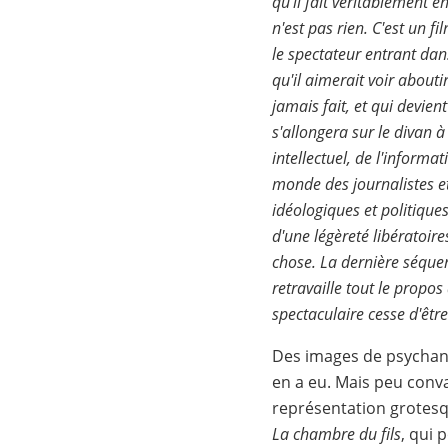
qu'il fait véritablement e
n'est pas rien. C'est un f
le spectateur entrant dan
qu'il aimerait voir abouti
jamais fait, et qui devien
s'allongera sur le divan à
intellectuel, de l'inform
monde des journalistes e
idéologiques et politique
d'une légèreté libératoire
chose. La dernière séquen
retravaille tout le propo
spectaculaire cesse d'êtr
Des images de psychana
en a eu. Mais peu conva
représentation grotesqu
La chambre du fils
, qui 