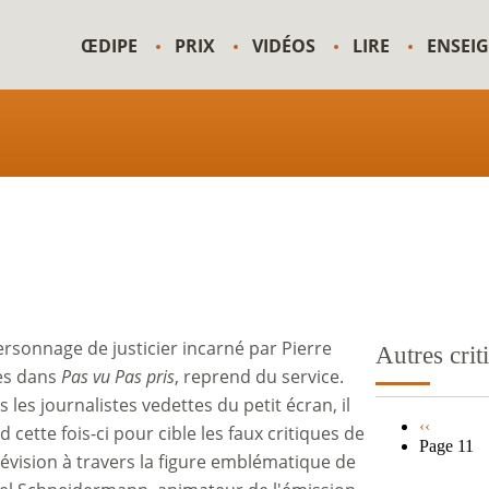
ŒDIPE
PRIX
VIDÉOS
LIRE
ENSEI
ersonnage de justicier incarné par Pierre
Autres crit
es dans
Pas vu Pas pris
, reprend du service.
 les journalistes vedettes du petit écran, il
Page
‹‹
 cette fois-ci pour cible les faux critiques de
précédent
Page 11
Pagination
élévision à travers la figure emblématique de