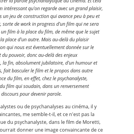
ntrer la parole psychanalytique au cinéma. Et cela
ilm intéressant qu'on regarde avec un grand plaisir,
s un jeu de construction qui avance peu à peu et
r, sorte de
work in progress
d'un film qui ne sera
t un film à la place du film, de même que le sujet
 la place d'un autre. Mais au-delà du plaisir
ation qui nous est éventuellement donnée sur le
t du pouvoir, donc au-delà des enjeux
s, la fin, absolument jubilatoire, d'un humour et
s, fait basculer le film et le propos dans autre
ce du film, en effet, chez le psychanalyste,
s du film qui soudain, dans un renversement
e discours pour devenir parole.
lystes ou de psychanalyses au cinéma, il y
incantes, me semble-t-il, et ce n'est pas la
e du psychanalyste, dans le film de Moretti,
pourrait donner une image convaincante de ce