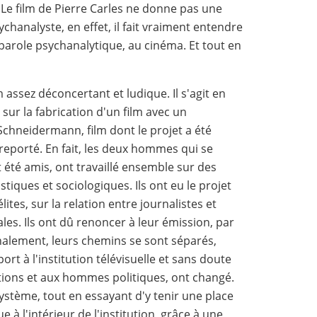
 Le film de Pierre Carles ne donne pas une
chanalyste, en effet, il fait vraiment entendre
 parole psychanalytique, au cinéma. Et tout en
lm assez déconcertant et ludique. Il s'agit en
sur la fabrication d'un film avec un
Schneidermann, film dont le projet a été
 reporté. En fait, les deux hommes qui se
 été amis, ont travaillé ensemble sur des
istiques et sociologiques. Ils ont eu le projet
lites, sur la relation entre journalistes et
iales. Ils ont dû renoncer à leur émission, par
inalement, leurs chemins se sont séparés,
ort à l'institution télévisuelle et sans doute
utions et aux hommes politiques, ont changé.
système, tout en essayant d'y tenir une place
e à l'intérieur de l'institution, grâce à une