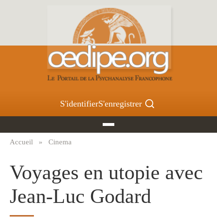
Aller
au
contenu
principal
S'identifier
S'enregistrer
Accueil
Cinema
Fil
d'Ariane
Voyages en utopie avec
Jean-Luc Godard