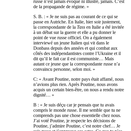
russe n’est jamais évoqué ni illustré, jamais. C’est
de la propagande de régime. »
S. B. : « Je ne suis pas au courant de ce qui se
passe en Autriche. En Italie, hier soir justement,
la correspondante de la
Tass
en Italie a été invitée
à un débat sur la guerre et elle a pu donner le
point de vue russe officiel. On a également
interviewé un jeune Italien qui vit dans le
Donbass depuis des années et qui combat aux
côtés des indépendantistes contre l’Ukraine et il
dit qu’il le fait car il est communiste… Mais
autant ce jeune que la correspondante russe n’a
convaincu personne, selon moi. »
C: « Avant Poutine, notre pays était affamé, nous
n’avions plus rien. Après Poutine, nous avons
acquis un certain bien-être, on nous a rendu notre
dignité… »
B : « Je suis déçu car je pensais que tu avais
compris le monde russe. Il me semble que tu ne
comprends pas une chose essentielle chez nous.
J’ai voté Poutine, je respecte les décisions de
Poutine, j’admire Poutine, c’est notre chef… Je