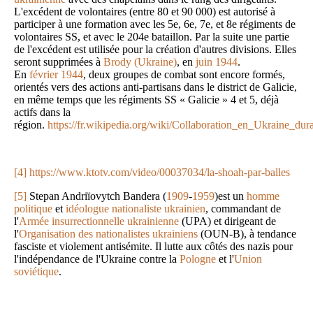
L'excédent de volontaires (entre 80 et 90 000) est autorisé à
participer à une formation avec les 5e, 6e, 7e, et 8e régiments de
volontaires SS, et avec le 204e bataillon. Par la suite une partie
de l'excédent est utilisée pour la création d'autres divisions. Elles
seront supprimées à
Brody (Ukraine)
, en
juin
1944
.
En
février
1944
, deux groupes de combat sont encore formés,
orientés vers des actions anti-partisans dans le district de Galicie,
en même temps que les régiments SS « Galicie » 4 et 5, déjà
actifs dans la
région.
https://fr.wikipedia.org/wiki/Collaboration_en_Ukrai
[4]
https://www.ktotv.com/video/00037034/la-shoah-par-balles
[5]
Stepan Andriïovytch Bandera (
1909
-
1959
)est un
homme
politique
et
idéologue
nationaliste
ukrainien
, commandant de
l'
Armée insurrectionnelle ukrainienne
(UPA) et dirigeant de
l'
Organisation des nationalistes ukrainiens
(OUN-B), à tendance
fasciste et violement antisémite. Il lutte aux côtés des nazis pour
l'indépendance de l'Ukraine contre la
Pologne
et l'
Union
soviétique
.