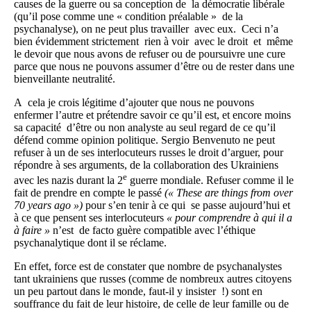
causes de la guerre ou sa conception de la démocratie libérale
(qu’il pose comme une « condition préalable » de la
psychanalyse), on ne peut plus travailler avec eux. Ceci n’a
bien évidemment strictement rien à voir avec le droit et même
le devoir que nous avons de refuser ou de poursuivre une cure
parce que nous ne pouvons assumer d’être ou de rester dans une
bienveillante neutralité.
A cela je crois légitime d’ajouter que nous ne pouvons
enfermer l’autre et prétendre savoir ce qu’il est, et encore moins
sa capacité d’être ou non analyste au seul regard de ce qu’il
défend comme opinion politique. Sergio Benvenuto ne peut
refuser à un de ses interlocuteurs russes le droit d’arguer, pour
répondre à ses arguments, de la collaboration des Ukrainiens
e
avec les nazis durant la 2
guerre mondiale. Refuser comme il le
fait de prendre en compte le passé
(« These are things from over
70 years ago »)
pour s’en tenir à ce qui se passe aujourd’hui et
à ce que pensent ses interlocuteurs
« pour comprendre à qui il a
à faire »
n’est de facto guère compatible avec l’éthique
psychanalytique dont il se réclame.
En effet, force est de constater que nombre de psychanalystes
tant ukrainiens que russes (comme de nombreux autres citoyens
un peu partout dans le monde, faut-il y insister !) sont en
souffrance du fait de leur histoire, de celle de leur famille ou de