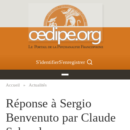
Aller
au
contenu
principal
S'identifier
S'enregistrer
Accueil
Actualités
Fil
d'Ariane
Réponse à Sergio
Benvenuto par Claude