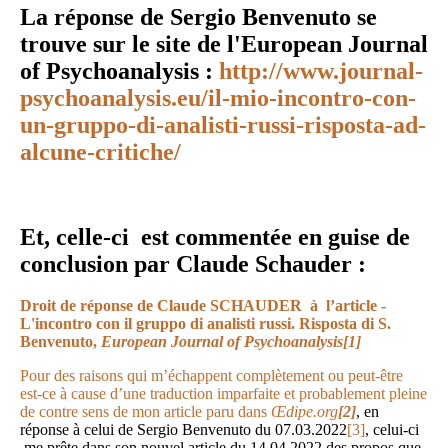
La réponse de Sergio Benvenuto se
trouve sur le site de l'European Journal
of Psychoanalysis :
http://www.journal-
psychoanalysis.eu/il-mio-incontro-con-
un-gruppo-di-analisti-russi-risposta-ad-
alcune-critiche/
Et, celle-ci est commentée en guise de
conclusion par Claude Schauder :
Droit de réponse de Claude SCHAUDER à l’article -
L'incontro con il gruppo di analisti russi. Risposta di S.
Benvenuto,
European Journal of Psychoanalysis
[1]
Pour des raisons qui m’échappent complètement ou peut-être
est-ce à cause d’une traduction imparfaite et probablement pleine
de contre sens de mon article paru dans
Œdipe.org
[2]
, en
réponse à celui de Sergio Benvenuto du 07.03.2022
[3]
, celui-ci
me prête dans son nouvel article du 14.04.2022 des propos que