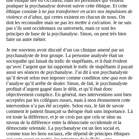
une éthique née en Occident, mais les personnes qui veulent
pratiquer la psychanalyse doivent suivre cette éthique. Et cette
éthique consiste à
ne pas transformer en actes nos impulsions de
violence et d’abus
, qui certes existent en chacun de nous. On
doit les reconnaître mais ne pas
les mettre à exécution
. Je ne sais
pas s’ils sont occidentaux ou universels, mais ce sont les
principes de base de la psychanalyse. Sinon, on peut très bien
faire un autre métier.
Je me souviens avoir discuté d’un cas clinique amené par un
psychanalyste de leur groupe. La personne analysée était un
sociopathe qui faisait du trafic de stupéfiants, et il était évident
qu’avec l’argent que lui rapportait le trafic de stupéfiants il payait
aussi ses séances de psychanalyse. J’ai dit à son psychanalyste
qu’il devait selon moi imposer comme condition
sine qua non
de
l’analyse qu’il arrête de dealer. Sinon, de fait, le psychanalyste
profitait d’argent gagné dans le délit, et qu’il était donc
objectivement complice. En général, mes interventions sont bien
acceptées par les collègues russes, mais à mon étonnement cette
intervention n’a pas été acceptée. Selon eux, le fait de savoir
comment le patient finançait sa thérapie était sans importance. Là
est toute la différence, et je ne crois pas que cela se situe au
niveau de la différence entre la démocratie occidentale et la
démocratie orientale. La psychanalyse est un lien social et,
comme tous les liens sociaux, elle dépend de principes éthiques