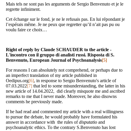
Mais tels ne sont pas les arguments de Sergio Benvenuto et je le
regrette infiniment.
Cet échange sur le fond, je ne le refusais pas. En lui répondant je
l’espérais même. Je ne peux que regretter qu’il n’ait pas pu ou
voulu faire ce choix…
Right of reply by Claude SCHAUDER to the article -
L'incontro con il gruppo di analisti russi. Risposta di S.
Benvenuto, European Journal of Psychoanalysis
[5]
For reasons I can absolutely not comprehend, or perhaps due to
an imperfect translation of my article published in
Oedipus.org
[6]
, in response to Sergio Benvenuto's article of
07.03.2022
[7]
that led to some misunderstanding, the latter in his
new article of 14.04.2022, did clearly misquote me and ascribed
remarks to me that I never made. Moreover, he also disowns
comments he previously made.
If he had read and commented my article with a real willingness
to pursue the debate, he would probably have formulated his
answer in accordance with the rules of
disputatio
and
psychoanalytic ethics. To the contrary S.Benvenuto has lost