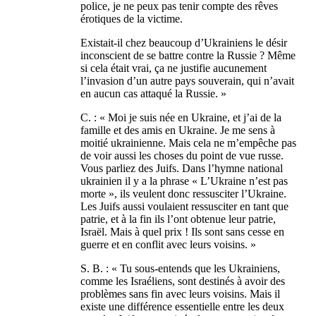
police, je ne peux pas tenir compte des rêves
érotiques de la victime.
Existait-il chez beaucoup d’Ukrainiens le désir
inconscient de se battre contre la Russie ? Même
si cela était vrai, ça ne justifie aucunement
l’invasion d’un autre pays souverain, qui n’avait
en aucun cas attaqué la Russie. »
C. : « Moi je suis née en Ukraine, et j’ai de la
famille et des amis en Ukraine. Je me sens à
moitié ukrainienne. Mais cela ne m’empêche pas
de voir aussi les choses du point de vue russe.
Vous parliez des Juifs. Dans l’hymne national
ukrainien il y a la phrase « L’Ukraine n’est pas
morte », ils veulent donc ressusciter l’Ukraine.
Les Juifs aussi voulaient ressusciter en tant que
patrie, et à la fin ils l’ont obtenue leur patrie,
Israël. Mais à quel prix ! Ils sont sans cesse en
guerre et en conflit avec leurs voisins. »
S. B. : « Tu sous-entends que les Ukrainiens,
comme les Israéliens, sont destinés à avoir des
problèmes sans fin avec leurs voisins. Mais il
existe une différence essentielle entre les deux