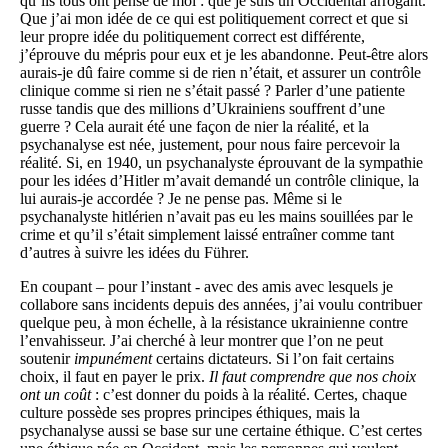
qu’ils tous ont pensé de moi : que je suis un Occidental arrogant.
Que j’ai mon idée de ce qui est politiquement correct et que si
leur propre idée du politiquement correct est différente,
j’éprouve du mépris pour eux et je les abandonne. Peut-être alors
aurais-je dû faire comme si de rien n’était, et assurer un contrôle
clinique comme si rien ne s’était passé ? Parler d’une patiente
russe tandis que des millions d’Ukrainiens souffrent d’une
guerre ? Cela aurait été une façon de nier la réalité, et la
psychanalyse est née, justement, pour nous faire percevoir la
réalité. Si, en 1940, un psychanalyste éprouvant de la sympathie
pour les idées d’Hitler m’avait demandé un contrôle clinique, la
lui aurais-je accordée ? Je ne pense pas. Même si le
psychanalyste hitlérien n’avait pas eu les mains souillées par le
crime et qu’il s’était simplement laissé entraîner comme tant
d’autres à suivre les idées du Führer.
En coupant – pour l’instant - avec des amis avec lesquels je
collabore sans incidents depuis des années, j’ai voulu contribuer
quelque peu, à mon échelle, à la résistance ukrainienne contre
l’envahisseur. J’ai cherché à leur montrer que l’on ne peut
soutenir
impunément
certains dictateurs. Si l’on fait certains
choix, il faut en payer le prix.
Il faut comprendre que nos choix
ont un coût
: c’est donner du poids à la réalité. Certes, chaque
culture possède ses propres principes éthiques, mais la
psychanalyse aussi se base sur une certaine éthique. C’est certes