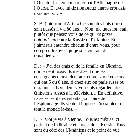
l’Occident, et en particulier par l’Allemagne de
l’Ouest. Et avec lui de nombreux autres pronazis
ukrainiens… »
S. B. (interrompt A.) : « Ce sont des faits qui se
sont passés il y a 80 ans… Non, ma question était
plutôt que pensez-vous de ce qui
se passe
aujourd’hui
entre la Russie et l’Ukraine. Et
j’aimerais entendre chacun d’entre vous, pour
comprendre avec qui je suis en train de
travailler. »
D. : « J’ai des amis et de la famille en Ukraine,
qui parlent russe. Ils me disent que les
enseignants demandent aux enfants, même ceux
qui ont 5 ou 6 ans, si chez eux on parle russe ou
ukrainien. Ils veulent savoir s’ils regardent des
émissions russes à la télévision… En définitive,
ils se servent des enfants pour faire de
l’espionnage. Ils veulent imposer l’ukrainien à
tout le monde là-bas. »
E : « Moi je vis à Vienne. Tous les médias ici
parlent de l’Ukraine et jamais de la Russie. Tous
sont du côté des Ukrainiens et le point de vue