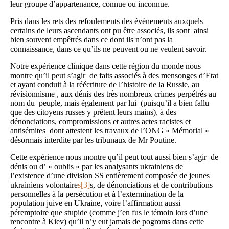
leur groupe d’appartenance, connue ou inconnue.
Pris dans les rets des refoulements des évènements auxquels
certains de leurs ascendants ont pu être associés, ils sont ainsi
bien souvent empêtrés dans ce dont ils n’ont pas la
connaissance, dans ce qu’ils ne peuvent ou ne veulent savoir.
Notre expérience clinique dans cette région du monde nous
montre qu’il peut s’agir de faits associés à des mensonges d’Etat
et ayant conduit à la réécriture de l’histoire de la Russie, au
révisionnisme , aux dénis des très nombreux crimes perpétrés au
nom du peuple, mais également par lui (puisqu’il a bien fallu
que des citoyens russes y prêtent leurs mains), à des
dénonciations, compromissions et autres actes racistes et
antisémites dont attestent les travaux de l’ONG « Mémorial »
désormais interdite par les tribunaux de Mr Poutine.
Cette expérience nous montre qu’il peut tout aussi bien s’agir de
dénis ou d’ « oublis » par les analysants ukrainiens de
l’existence d’une division SS entièrement composée de jeunes
ukrainiens volontaire
s[3]
s, de dénonciations et de contributions
personnelles à la persécution et à l’extermination de la
population juive en Ukraine, voire l’affirmation aussi
péremptoire que stupide (comme j’en fus le témoin lors d’une
rencontre à Kiev) qu’il n’y eut jamais de pogroms dans cette