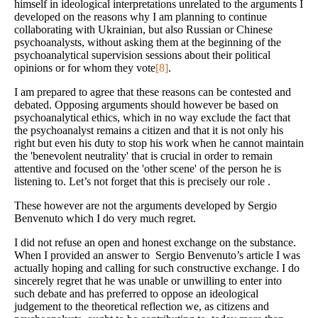
himself in ideological interpretations unrelated to the arguments I
developed on the reasons why I am planning to continue
collaborating with Ukrainian, but also Russian or Chinese
psychoanalysts, without asking them at the beginning of the
psychoanalytical supervision sessions about their political
opinions or for whom they vote
[8]
.
I am prepared to agree that these reasons can be contested and
debated. Opposing arguments should however be based on
psychoanalytical ethics, which in no way exclude the fact that
the psychoanalyst remains a citizen and that it is not only his
right but even his duty to stop his work when he cannot maintain
the 'benevolent neutrality' that is crucial in order to remain
attentive and focused on the 'other scene' of the person he is
listening to. Let’s not forget that this is precisely our role .
These however are not the arguments developed by Sergio
Benvenuto which I do very much regret.
I did not refuse an open and honest exchange on the substance.
When I provided an answer to Sergio Benvenuto’s article I was
actually hoping and calling for such constructive exchange. I do
sincerely regret that he was unable or unwilling to enter into
such debate and has preferred to oppose an ideological
judgement to the theoretical reflection we, as citizens and