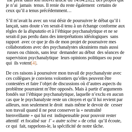
je n’ai jamais tenus. Il renie du reste également certains de
ceux qu’il a tenus précédemment…
S’il m’avait lu avec un vrai désir de poursuivre le débat qu’il i
lançait, sans doute s’en serait-il tenu à un échange conforme aux
règles de la
disputatio
et à l’éthique psychanalytique et ne se
serait-il pas perdu dans des interprétations idéologiques sans
rapport avec ce que je dis de mon projet de poursuivre mes
collaborations avec des psychanalystes ukrainiens mais aussi
russes ou chinois, sans leur demander au début des séances de
supervision psychanalytique leurs opinions politiques ou pour
qui ils votent
[4]
.
De ces raisons à poursuivre mon travail de psychanalyste avec
ces collègues je conviens volontiers qu’elles peuvent être
contestées et faire l’objet de discussions où d’autres aspects du
problème pourraient m’être opposés. Mais à partir d’arguments
fondés sur l’éthique psychanalytique, laquelle n’exclu en aucun
cas que le psychanalyste reste un citoyen et qu’il lui revient par
ailleurs, non seulement le droit mais même le devoir de cesser
son travail quand il ne peut conserver la « neutralité
bienveillante » qui lui est indispensable pour pouvoir rester
attentif et focalisé sur
l’ « autre scène »
de celui qu’il écoute,
ce qui fait, rappelons-le, la spécificité de notre tâche.