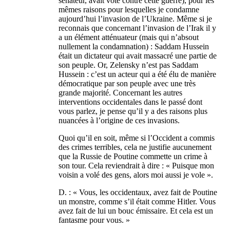
sénateur, avait voté contre cette guerre), pour les
mêmes raisons pour lesquelles je condamne
aujourd’hui l’invasion de l’Ukraine. Même si je
reconnais que concernant l’invasion de l’Irak il y
a un élément atténuateur (mais qui n’absout
nullement la condamnation) : Saddam Hussein
était un dictateur qui avait massacré une partie de
son peuple. Or, Zelensky n’est pas Saddam
Hussein : c’est un acteur qui a été élu de manière
démocratique par son peuple avec une très
grande majorité. Concernant les autres
interventions occidentales dans le passé dont
vous parlez, je pense qu’il y a des raisons plus
nuancées à l’origine de ces invasions.
Quoi qu’il en soit, même si l’Occident a commis
des crimes terribles, cela ne justifie aucunement
que la Russie de Poutine commette un crime à
son tour. Cela reviendrait à dire : « Puisque mon
voisin a volé des gens, alors moi aussi je vole ».
D. : « Vous, les occidentaux, avez fait de Poutine
un monstre, comme s’il était comme Hitler. Vous
avez fait de lui un bouc émissaire. Et cela est un
fantasme pour vous. »