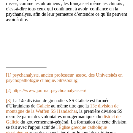
russes, comme les ukrainiens , les français et même les chinois ,
c’est-à-dire tous ceux qui continuent à avoir confiance en la
psychanalyse, afin de leur permettre d’entendre ce qu’ils peuvent
avoir à dire.
[1]
psychanalyste, ancien professeur assoc. des Universités en
psychopathologie clinique. Strasbourg
[2]
https://www.journal-psychoanalysis.eu/
[3]
La 14e division de grenadiers SS Galicie est formée
d'Ukrainiens de
Galicie
au même titre que la
13e division de
montagne de la Waffen SS Handschar
, la première division SS
recrutée parmi des volontaires non-germaniques du
district de
Galicie
du gouvernement-général. La formation de cette division
se fait avec l'appui actif de l'
Église grecque-catholique
ukrainienne
avec des chapelains dans le rang des dirigeants.