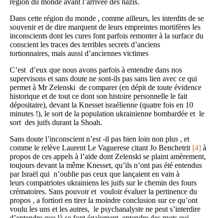
région du monde avant l’arrivée des nazis.
Dans cette région du monde , comme ailleurs, les interdits de se
souvenir et de dire marquent de leurs empreintes mortifères les
inconscients dont les cures font parfois remonter à la surface du
conscient les traces des terribles secrets d’anciens
tortionnaires, mais aussi d’anciennes victimes
C’est d’eux que nous avons parfois à entendre dans nos
supervisons et sans doute ne sont-ils pas sans lien avec ce qui
permet à Mr Zelenski de comparer (en dépit de toute évidence
historique et de tout ce dont son histoire personnelle le fait
dépositaire), devant la Knesset israélienne (quatre fois en 10
minutes !), le sort de la population ukrainienne bombardée et le
sort des juifs durant la Shoah.
Sans doute l’inconscient n’est -il pas bien loin non plus , et
comme le relève Laurent Le Vaguerese citant Jo Benchetrit
[4]
à
propos de ces appels à l’aide dont Zelenski se plaint amèrement,
toujours devant la même Knesset, qu’ils n’ont pas été entendus
par Israël qui n’oublie pas ceux que lançaient en vain à
leurs compatriotes ukrainiens les juifs sur le chemin des fours
crématoires. Sans pouvoir et vouloir évaluer la pertinence du
propos , a fortiori en tirer la moindre conclusion sur ce qu’ont
voulu les uns et les autres, le psychanalyste ne peut s’interdire
d’entendre que là se font également entendre des mots qui