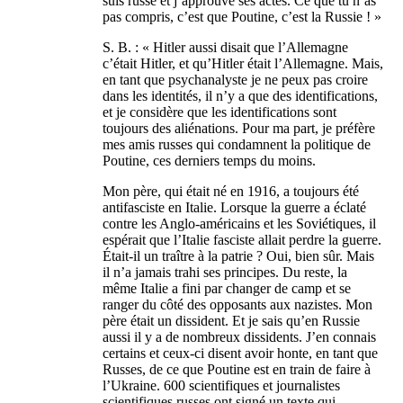
suis russe et j’approuve ses actes. Ce que tu n’as
pas compris, c’est que Poutine, c’est la Russie ! »
S. B. : « Hitler aussi disait que l’Allemagne
c’était Hitler, et qu’Hitler était l’Allemagne. Mais,
en tant que psychanalyste je ne peux pas croire
dans les identités, il n’y a que des identifications,
et je considère que les identifications sont
toujours des aliénations. Pour ma part, je préfère
mes amis russes qui condamnent la politique de
Poutine, ces derniers temps du moins.
Mon père, qui était né en 1916, a toujours été
antifasciste en Italie. Lorsque la guerre a éclaté
contre les Anglo-américains et les Soviétiques, il
espérait que l’Italie fasciste allait perdre la guerre.
Était-il un traître à la patrie ? Oui, bien sûr. Mais
il n’a jamais trahi ses principes. Du reste, la
même Italie a fini par changer de camp et se
ranger du côté des opposants aux nazistes. Mon
père était un dissident. Et je sais qu’en Russie
aussi il y a de nombreux dissidents. J’en connais
certains et ceux-ci disent avoir honte, en tant que
Russes, de ce que Poutine est en train de faire à
l’Ukraine. 600 scientifiques et journalistes
scientifiques russes ont signé un texte qui