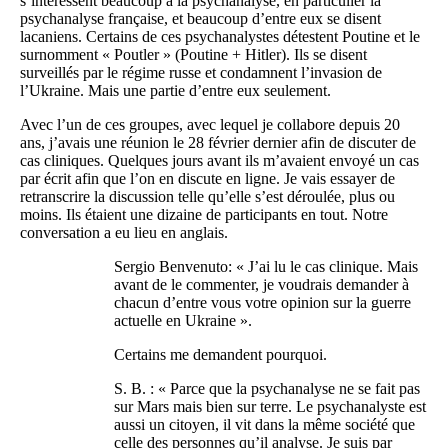
s’intéressent beaucoup à la psychanalyse, en particulier la
psychanalyse française, et beaucoup d’entre eux se disent
lacaniens. Certains de ces psychanalystes détestent Poutine et le
surnomment « Poutler » (Poutine + Hitler). Ils se disent
surveillés par le régime russe et condamnent l’invasion de
l’Ukraine. Mais une partie d’entre eux seulement.
Avec l’un de ces groupes, avec lequel je collabore depuis 20
ans, j’avais une réunion le 28 février dernier afin de discuter de
cas cliniques. Quelques jours avant ils m’avaient envoyé un cas
par écrit afin que l’on en discute en ligne. Je vais essayer de
retranscrire la discussion telle qu’elle s’est déroulée, plus ou
moins. Ils étaient une dizaine de participants en tout. Notre
conversation a eu lieu en anglais.
Sergio Benvenuto: « J’ai lu le cas clinique. Mais
avant de le commenter, je voudrais demander à
chacun d’entre vous votre opinion sur la guerre
actuelle en Ukraine ».
Certains me demandent pourquoi.
S. B. : « Parce que la psychanalyse ne se fait pas
sur Mars mais bien sur terre. Le psychanalyste est
aussi un citoyen, il vit dans la même société que
celle des personnes qu’il analyse. Je suis par