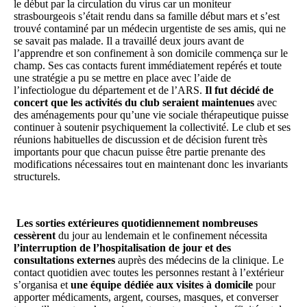
le début par la circulation du virus car un moniteur
strasbourgeois s’était rendu dans sa famille début mars et s’est
trouvé contaminé par un médecin urgentiste de ses amis, qui ne
se savait pas malade. Il a travaillé deux jours avant de
l’apprendre et son confinement à son domicile commença sur le
champ. Ses cas contacts furent immédiatement repérés et toute
une stratégie a pu se mettre en place avec l’aide de
l’infectiologue du département et de l’ARS.
Il fut déc
i
dé de
concert que les activités du club seraient maintenues
avec
des aménagements pour qu’une vie sociale thérapeutique puisse
continuer à soutenir psychiquement la collectivité. Le club et ses
réunions habituelles de discussion et de décision furent très
importants pour que chacun puisse être partie prenante des
modifications nécessaires tout en maintenant donc les invariants
structurels.
Les sorties extérieures quotidiennement nombreuses
cessèrent
du jour au lendemain et le confinement nécessita
l’interruption de l’hospitalisation de jour et des
consultations externes
auprès des médecins de la clinique. Le
contact quotidien avec toutes les personnes restant à l’extérieur
s’organisa et
une équipe dédiée aux visites à domicile
pour
apporter médicaments, argent, courses, masques, et converser