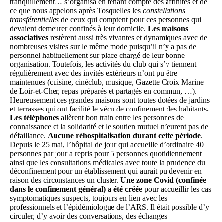
tranquillement… s’organisa en tenant compte des affinités et de
ce que nous appelons après Tosquelles les
constellations
transférentielles
de ceux qui comptent pour ces personnes qui
devaient demeurer confinés à leur domicile.
Les maisons
associatives
restèrent aussi très vivantes et dynamiques avec de
nombreuses visites sur le même mode puisqu’il n’y a pas de
personnel habituellement sur place chargé de leur bonne
organisation. Toutefois, les activités du club qui s’y tiennent
régulièrement avec des invités extérieurs n’ont pu être
maintenues (cuisine, cinéclub, musique, Gazette Croix Marine
de Loir-et-Cher, repas préparés et partagés en commun, …).
Heureusement ces grandes maisons sont toutes dotées de jardins
et terrasses qui ont facilité le vécu de confinement des habitants
.
Les téléphones
allèrent bon train entre les personnes de
connaissance et la solidarité et le soutien mutuel n’eurent pas de
défaillance.
Aucune réhospitalisation durant cette période
.
Depuis le 25 mai, l’hôpital de jour qui accueille d’ordinaire 40
personnes par jour a repris pour 5 personnes quotidiennement
ainsi que les consultations médicales avec toute la prudence du
déconfinement pour un établissement qui aurait pu devenir en
raison des circonstances un cluster.
Une zone Covid (confinée
dans le confinement général) a été créée
pour accueillir les cas
symptomatiques suspects, toujours en lien avec les
professionnels et l’épidémiologue de l’ARS. Il était possible d’y
circuler, d’y avoir des conversations, des échanges