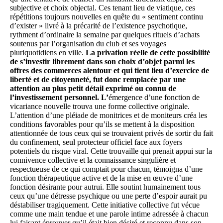
subjective et choix objectal.
Ces tenant lieu de viatique, ces
répétitions toujours nouvelles en quête du « sentiment continu
d’exister » livré à la précarité de l’existence psychotique,
rythment d’ordinaire la semaine par quelques rituels d’achats
soutenus par l’organisation du club et ses voyages
pluriquotidiens en ville.
La privation réelle de cette possibilité
de s’investir libr
e
ment dans son choix d’objet parmi les
offres des commerces alentour et qui tient lieu d’exercice de
liberté et de citoyenneté, fut donc remplacée par une
attention au plus petit détail expr
i
mé ou connu de
l’investissement personnel. L’
émergence d’une fonction de
vicariance nouvelle trouva une forme collective originale.
L’attention d’une pléiade de monitrices et de moniteurs créa les
conditions favorables pour qu’ils se mettent à la disposition
attentionnée de tous ceux qui se trouvaient privés de sortir du fait
du confinement, seul protecteur officiel face aux foyers
potentiels du risque viral. Cette trouvaille qui prenait appui sur la
connivence collective et la connaissance singulière et
respectueuse de ce qui comptait pour chacun, témoigna d’une
fonction thérapeutique active et de la mise en œuvre d’une
fonction désirante pour autrui. Elle soutint humainement tous
ceux qu’une détresse psychique ou une perte d’espoir aurait pu
déstabiliser tragiquement. Cette initiative collective fut vécue
comme une main tendue et une parole intime adressée à chacun
lui faisant éprouver qu’il était bien désiré et reconnu dans son