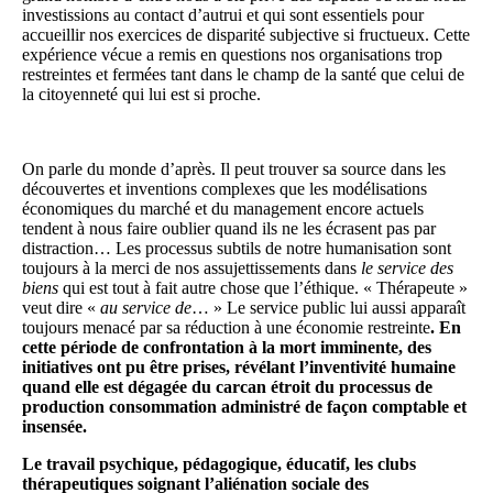
investissions au contact d’autrui et qui sont essentiels pour
accueillir nos exercices de disparité subjective si fructueux. Cette
expérience vécue a remis en questions nos organisations trop
restreintes et fermées tant dans le champ de la santé que celui de
la citoyenneté qui lui est si proche.
On parle du monde d’après. Il peut trouver sa source dans les
découvertes et inventions complexes que les modélisations
économiques du marché et du management encore actuels
tendent à nous faire oublier quand ils ne les écrasent pas par
distraction… Les processus subtils de notre humanisation sont
toujours à la merci de nos assujettissements dans
le service des
biens
qui est tout à fait autre chose que l’éthique. « Thérapeute »
veut dire «
au service de
… » Le service public lui aussi apparaît
toujours menacé par sa réduction à une économie restreinte
. En
cette période de confrontation à la mort imm
i
nente, des
initiatives ont pu être prises, révélant l’inventivité humaine
quand elle est dégagée du ca
r
can étroit du processus de
production consommation administré de façon comptable et
insensée.
Le travail psych
i
que, pédagogique, éducatif, les clubs
thérapeutiques soignant l’aliénation sociale des