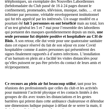
téléphoniques, un exemplaire des Nouvelles Labordiennes
(hebdomadaire du Club passé de 16 à 24 pages durant le
confinement), promenades, télévision, musique, radio, … et un
infirmier par personne, véritable enveloppement institutionnel
qui fut très apprécié par les intéressés. Un usage modéré en a
pourtant été
fait 5 pe
r
sonnes en ont bénéficié
mais au total, lors
d’un test général les 5 et 7 mai pour l’ensemble des labordiens
qui portaient des masques quotidiennement depuis un mois,
une
seule personne fut dépistée p
o
sitive et hospitalisée au CH de
Blois
. A son retour, elle dut venir pour une quatorzaine sanitaire
dans cet espace réservé du fait de son séjour en zone Covid
hospitalière comme 4 autres personnes qui présentèrent des
signes finalement rapportés à d’autres infections. L’installation
d’un barnum en plein air a facilité les visites distanciées pour
qu’elles puissent ne pas être privées du contact de leurs amis et
réciproquement.
Ce recours au plein air fut beaucoup utilisé
, tant pour les
réunions des professionnels que celles du club et les activités
pour maintenir l’activité physique et les contacts limités à des
groupes de dix avec toutes les distanciations et les gestes
barrières qui prirent dans cette ambiance chaleureuse et détendue
une dimensions ludique puisque à défaut de se serrer la main, il