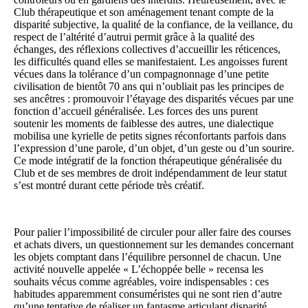
Club thérapeutique et son aménagement tenant compte de la
disparité subjective, la qualité de la confiance, de la veillance, du
respect de l’altérité d’autrui permit grâce à la qualité des
échanges, des réflexions collectives d’accueillir les réticences,
les difficultés quand elles se manifestaient. Les angoisses furent
vécues dans la tolérance d’un compagnonnage d’une petite
civilisation de bientôt 70 ans qui n’oubliait pas les principes de
ses ancêtres : promouvoir l’étayage des disparités vécues par une
fonction d’accueil généralisée. Les forces des uns purent
soutenir les moments de faiblesse des autres, une dialectique
mobilisa une kyrielle de petits signes réconfortants parfois dans
l’expression d’une parole, d’un objet, d’un geste ou d’un sourire.
Ce mode intégratif de la fonction thérapeutique généralisée du
Club et de ses membres de droit indépendamment de leur statut
s’est montré durant cette période très créatif.
Pour palier l’impossibilité de circuler pour aller faire des courses
et achats divers, un questionnement sur les demandes concernant
les objets comptant dans l’équilibre personnel de chacun. Une
activité nouvelle appelée « L’échoppée belle » recensa les
souhaits vécus comme agréables, voire indispens
a
bles : ces
habitudes appare
m
ment consuméristes qui ne sont rien d’autre
qu’une tentative de réaliser un fantasme articulant disparité