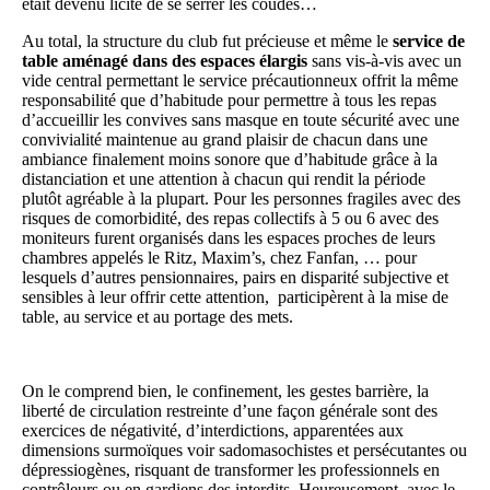
était devenu licite de se serrer les coudes…
Au total, la structure du club fut précieuse et même le
service de
table aménagé
dans des espaces éla
r
gis
sans vis-à-vis avec un
vide central permettant le service précautionneux offrit la même
responsabilité que d’habitude pour permettre à tous les repas
d’accueillir les convives sans masque en toute sécurité avec une
convivialité maintenue au grand plaisir de chacun dans une
ambiance finalement moins sonore que d’habitude grâce à la
distanciation et une attention à chacun qui rendit la période
plutôt agréable à la plupart.
Pour les personnes fragiles avec des
risques de comorbidité, des repas collectifs à 5 ou 6 avec des
moniteurs furent organisés dans les espaces proches de leurs
chambres
appelés le Ritz, Maxim’s, chez Fanfan, … pour
lesquels d’autres pensionnaires, pairs en disparité subjective et
sensibles à leur offrir cette attention, participèrent à la mise de
table, au service et au portage des mets.
On le comprend bien, le confinement, les gestes barrière, la
liberté de circulation restreinte d’une façon générale sont des
exercices de négativité, d’interdictions, apparentées aux
dimensions surmoïques voir sadomasochistes et persécutantes ou
dépressiogènes, risquant de transformer les professionnels en
contrôleurs ou en gardiens des interdits. Heureusement, avec le