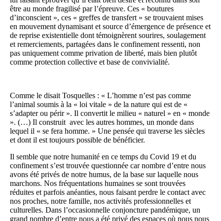
être au monde fragilisé par l’épreuve. Ces « boutures
d’inconscient », ces « greffes de transfert » se trouvaient mises
en mouvement dynamisant et source d’émergence de présence et
de reprise existentielle dont témoignèrent sourires, soulagement
et remerciements, partagées dans le confinement ressenti, non
pas uniquement comme privation de liberté, mais bien plutôt
comme protection collective et base de convivialité.
Comme le disait Tosquelles : « L’homme n’est pas comme
l’animal soumis à la « loi vitale » de la nature qui est de «
s’adapter ou périr ». Il convertit le milieu « naturel » en « monde
». (…) Il construit avec les autres hommes, un monde dans
lequel il « se fera homme. » Une pensée qui traverse les siècles
et dont il est toujours possible de bénéficier.
Il semble que notre humanité en ce temps du Covid 19 et du
confinement s’est trouvée questionnée car nombre d’entre nous
avons été privés de notre humus, de la base sur laquelle nous
marchons. Nos fréquentations humaines se sont trouvées
réduites et parfois anéanties, nous faisant perdre le contact avec
nos proches, notre famille, nos activités professionnelles et
culturelles. Dans l’occasionnelle conjoncture pandémique, un
grand nombre d’entre nous a été privé des espaces où nous nous