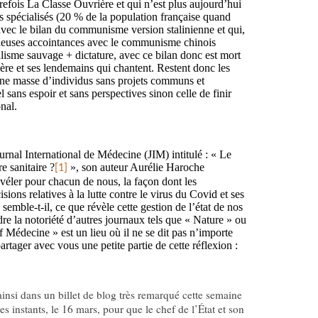
refois La Classe Ouvrière et qui n’est plus aujourd’hui
s spécialisés (20 % de la population française quand
vec le bilan du communisme version stalinienne et qui,
rieuses accointances avec le communisme chinois
lisme sauvage + dictature, avec ce bilan donc est mort
ère et ses lendemains qui chantent. Restent donc les
’une masse d’individus sans projets communs et
 sans espoir et sans perspectives sinon celle de finir
nal.
urnal International de Médecine (JIM) intitulé : « Le
e sanitaire ?
», son auteur Aurélie Haroche
[1]
évéler pour chacun de nous, la façon dont les
sions relatives à la lutte contre le virus du Covid et ses
semble-t-il, ce que révèle cette gestion de l’état de nos
dre la notoriété d’autres journaux tels que « Nature » ou
 Médecine » est un lieu où il ne se dit pas n’importe
artager avec vous une petite partie de cette réflexion :
nsi dans un billet de blog très remarqué cette semaine
ues instants, le 16 mars, pour que le chef de l’État et son