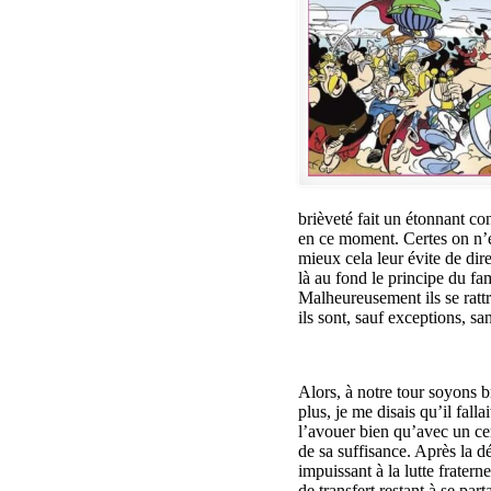
brièveté fait un étonnant con
en ce moment. Certes on n’e
mieux cela leur évite de dire
là au fond le principe du fam
Malheureusement ils se rattr
ils sont, sauf exceptions, san
Alors, à notre tour soyons b
plus, je me disais qu’il falla
l’avouer bien qu’avec un cer
de sa suffisance. Après la dé
impuissant à la lutte frater
de transfert restant à se par