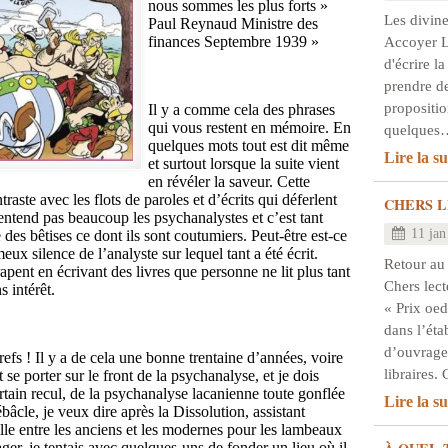
nous sommes les plus forts »
Les divine
Paul Reynaud Ministre des
finances Septembre 1939 »
Accoyer Le
d'écrire la
prendre de
propositio
Il y a comme cela des phrases
qui vous restent en mémoire. En
quelques
quelques mots tout est dit même
Lire la su
et surtout lorsque la suite vient
en révéler la saveur. Cette
traste avec les flots de paroles et d’écrits qui déferlent
CHERS L
ntend pas beaucoup les psychanalystes et c’est tant
11 jan
 des bêtises ce dont ils sont coutumiers. Peut-être est-ce
eux silence de l’analyste sur lequel tant a été écrit.
Retour au
apent en écrivant des livres que personne ne lit plus tant
Chers lect
s intérêt.
« Prix oed
dans l’éta
d’ouvrage
refs ! Il y a de cela une bonne trentaine d’années, voire
libraires
it se porter sur le front de la psychanalyse, et je dois
tain recul, de la psychanalyse lacanienne toute gonflée
Lire la su
bâcle, je veux dire après la Dissolution, assistant
nelle entre les anciens et les modernes pour les lambeaux
tager, je tentais avec quelques-uns de fonder un lieu où il