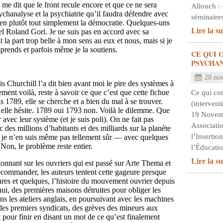
me dit que le front recule encore et que ce ne sera
Allouch : 
ychanalyse et la psychiatrie qu’il faudra défendre avec
séminair
ien plutôt tout simplement la démocratie. Quelques-uns
Lire la su
 tel Roland Gori. Je ne suis pas en accord avec sa
it la part trop belle à mon sens au eux et nous, mais si je
prends et parfois même je la soutiens.
CE QUI 
PSYCHA
28 no
is Churchill l’a dit bien avant moi le pire des systèmes à
ement voilà, reste à savoir ce que c’est que cette fichue
Ce qui co
 1789, elle se cherche et a bien du mal à se trouver.
(intervent
 elle hésite. 1789 oui 1793 non. Voilà le dilemme. Que
19 Novem
r avec leur système (et je suis poli). On ne fait pas
Associati
 des millions d’habitants et des milliards sur la planète
l’Insertio
 je n’en suis même pas tellement sûr — avec quelques
. Non, le problème reste entier.
l’Éducat
Lire la su
nnant sur les ouvriers qui est passé sur Arte Thema et
recommander, les auteurs tentent cette gageure presque
heures et quelques, l’histoire du mouvement ouvrier depuis
ui, des premières maisons détruites pour obliger les
ans les ateliers anglais, en poursuivant avec les machines
 les premiers syndicats, des grèves des mineurs aux
 pour finir en disant un mot de ce qu’est finalement