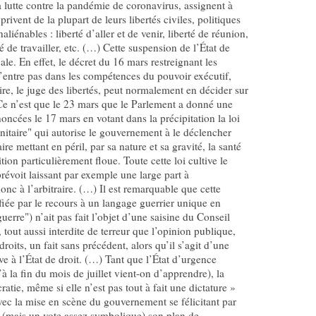
lutte contre la pandémie de coronavirus, assignent à
privent de la plupart de leurs libertés civiles, politiques
naliénables : liberté d’aller et de venir, liberté de réunion,
té de travailler, etc. (…) Cette suspension de l’État de
gale. En effet, le décret du 16 mars restreignant les
’entre pas dans les compétences du pouvoir exécutif,
ire, le juge des libertés, peut normalement en décider sur
Ce n’est que le 23 mars que le Parlement a donné une
ncées le 17 mars en votant dans la précipitation la loi
nitaire" qui autorise le gouvernement à le déclencher
ire mettant en péril, par sa nature et sa gravité, la santé
tion particulièrement floue. Toute cette loi cultive le
 prévoit laissant par exemple une large part à
 donc à l’arbitraire. (…) Il est remarquable que cette
ifiée par le recours à un langage guerrier unique en
re") n’ait pas fait l’objet d’une saisine du Conseil
, tout aussi interdite de terreur que l’opinion publique,
roits, un fait sans précédent, alors qu’il s’agit d’une
ve à l’État de droit. (…) Tant que l’État d’urgence
’à la fin du mois de juillet vient-on d’apprendre), la
atie, même si elle n’est pas tout à fait une dictature »
avec la mise en scène du gouvernement se félicitant par
 (mais un vote assez symbolique) son plan de