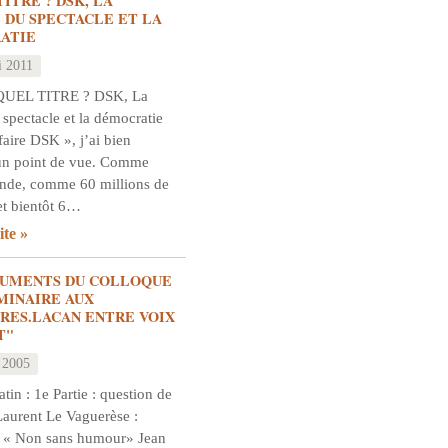
TITRE ? DSK, LA
 DU SPECTACLE ET LA
ATIE
i 2011
QUEL TITRE ? DSK, La
 spectacle et la démocratie
ffaire DSK », j’ai bien
un point de vue. Comme
onde, comme 60 millions de
et bientôt 6…
ite
GUMENTS DU COLLOQUE
ÉMINAIRE AUX
RES.LACAN ENTRE VOIX
T"
 2005
in : 1e Partie : question de
aurent Le Vaguerèse :
 « Non sans humour» Jean