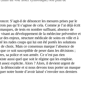
froncer. S’agit-il de dénoncer les mesures prises par le
is pas qu’il s’agisse de cela. Comme je l’ai déjà écrit
masques, de tests en nombre suffisant, absence de
e visant au développement de la médecine préventive et
ur des enjeux, structure médicale de soins en ville et à
é les rudes coups qui lui ont été portés les solutions
re de choix. Mais ce consensus marque l’absence de
 que ce soit susceptible de peser dans les décisions ;
res, sa police et son armée. Ce n’est pas rien
ste aussi quel que soit le régime qui les emploie.
 assez explicite. Alors ? Alors, il devient urgent de
 la démocratie et si nous devons tous porter un masque
uer notre honte d’avoir laissé s’envoler nos derniers