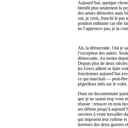
Aujourd’hui, quelque chose 
bientôt plus seulement la ps
des armes dérisoires mais b
ont, je crois, franchi le pas
position militante car elle fa
ne l’approuve pas, je la com
Ah, la démocratie. Oui je sa
l’exception des autres. Seul
démocratie. Au moins depuis
Depuis plus de deux siècles
les Grecs aillent se faire voi
fonctionner aujourd’hui avec
ce qui marchait — peut-être
pègrelleux triés sur le volet
Dans un documentaire passio
que je ne saurai trop vous 
réussie : retracer en trois 
ses débuts jusqu’à aujourd’h
ouvriers à venir travailler d
qui imposent leur rythme et
horreurs des deux guerres et