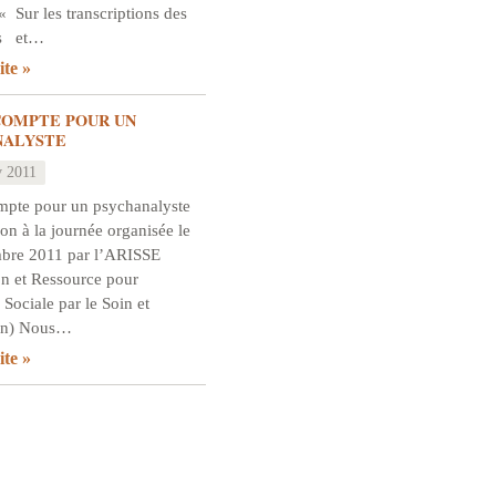
« Sur les transcriptions des
es et…
ite
COMPTE POUR UN
NALYSTE
v 2011
mpte pour un psychanalyste
ion à la journée organisée le
bre 2011 par l’ARISSE
on et Ressource pour
n Sociale par le Soin et
ion) Nous…
ite