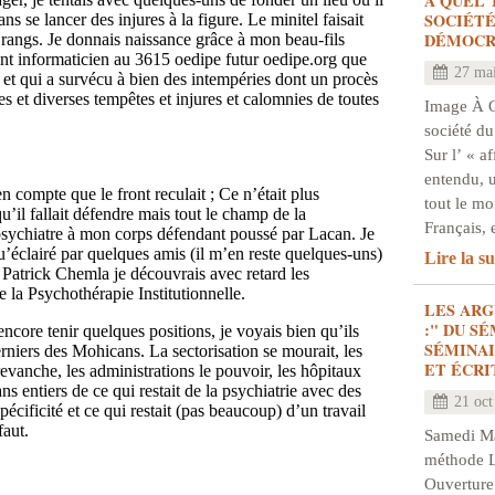
À QUEL 
SOCIÉTÉ
ans se lancer des injures à la figure. Le minitel faisait
DÉMOCR
rangs. Je donnais naissance grâce à mon beau-fils
t informaticien au 3615 oedipe futur oedipe.org que
27 ma
et qui a survécu à bien des intempéries dont un procès
es et diverses tempêtes et injures et calomnies de toutes
Image À 
société du
Sur l’ « a
entendu, 
 compte que le front reculait ; Ce n’était plus
tout le m
’il fallait défendre mais tout le champ de la
Français, 
 psychiatre à mon corps défendant poussé par Lacan. Je
qu’éclairé par quelques amis (il m’en reste quelques-uns)
Lire la su
 Patrick Chemla je découvrais avec retard les
e la Psychothérapie Institutionnelle.
LES AR
:" DU S
ncore tenir quelques positions, je voyais bien qu’ils
SÉMINAI
derniers des Mohicans. La sectorisation se mourait, les
ET ÉCRI
evanche, les administrations le pouvoir, les hôpitaux
s entiers de ce qui restait de la psychiatrie avec des
21 oct
pécificité et ce qui restait (pas beaucoup) d’un travail
faut.
Samedi Mat
méthode L
Ouverture