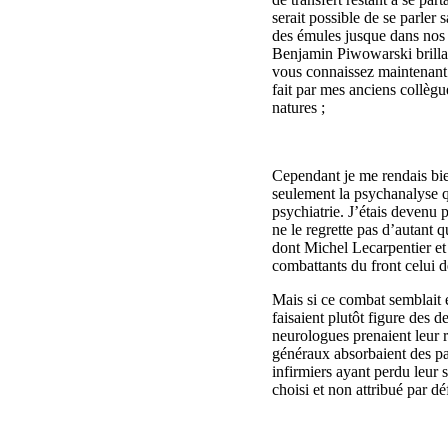
serait possible de se parler s
des émules jusque dans nos 
Benjamin Piwowarski brillan
vous connaissez maintenant 
fait par mes anciens collègu
natures ;
Cependant je me rendais bien
seulement la psychanalyse qu
psychiatrie. J’étais devenu
ne le regrette pas d’autant 
dont Michel Lecarpentier et
combattants du front celui d
Mais si ce combat semblait e
faisaient plutôt figure des 
neurologues prenaient leur r
généraux absorbaient des pan
infirmiers ayant perdu leur s
choisi et non attribué par dé