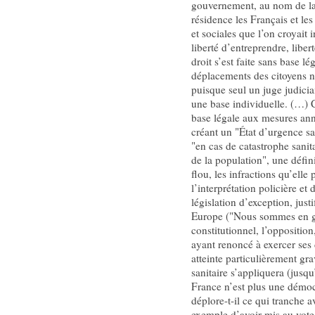
gouvernement, au nom de la 
résidence les Français et les 
et sociales que l’on croyait i
liberté d’entreprendre, liber
droit s’est faite sans base lé
déplacements des citoyens n
puisque seul un juge judicia
une base individuelle. (…) 
base légale aux mesures anno
créant un "État d’urgence sa
"en cas de catastrophe sanita
de la population", une défini
flou, les infractions qu’elle
l’interprétation policière et
législation d’exception, just
Europe ("Nous sommes en guer
constitutionnel, l’opposition
ayant renoncé à exercer ses d
atteinte particulièrement gra
sanitaire s’appliquera (jusqu
France n’est plus une démocr
déplore-t-il ce qui tranche 
exemple d’avoir mis au vote