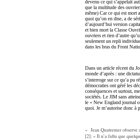
devenu ce qui s’appelait aut
que la multitude des ouvrier
même) Car ce qui est mort a
quoi qu’on en dise, a de sé
d’aujourd’hui version capita
et bien mort la Classe Ouvri
ouvriers et rien d’autre qu
seulement un repli individuel
dans les bras du Front Natio
Dans un article récent du Jo
monde d’après : une dictatur
s’interroge sur ce qu’a pu r
démocraties ont géré les déci
conséquences et surtout, me 
sociétés. Le JIM sans attein
le « New England journal of
quoi. Je m’autorise donc à p
« Jean Quatremer observe ai
[2]
: « Il n’a fallu que quelq