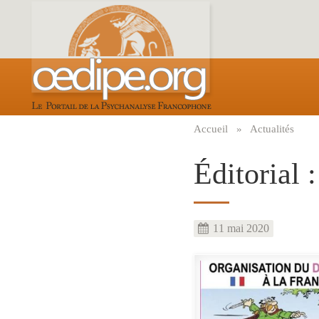
Aller
au
contenu
principal
Accueil
Actualités
Fil
d'Ariane
Éditorial 
11 mai 2020
Image