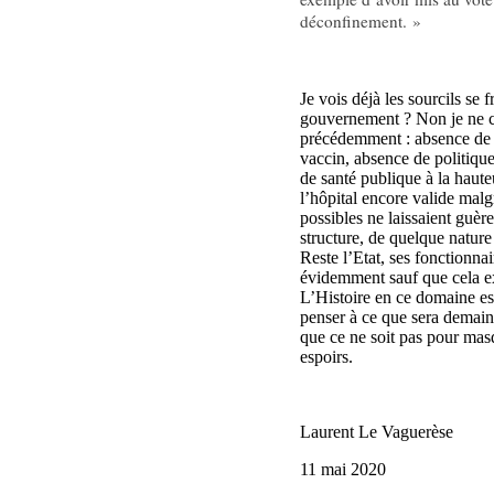
déconfinement. »
Je vois déjà les sourcils se 
gouvernement ? Non je ne cro
précédemment : absence de 
vaccin, absence de politiqu
de santé publique à la haute
l’hôpital encore valide malgr
possibles ne laissaient guè
structure, de quelque nature
Reste l’Etat, ses fonctionnai
évidemment sauf que cela exi
L’Histoire en ce domaine est
penser à ce que sera demain
que ce ne soit pas pour masq
espoirs.
Laurent Le Vaguerèse
11 mai 2020