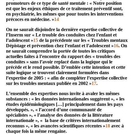
promoteurs de ce type de santé mentale : « Notre position
est que les enjeux éthiques de ce traitement préventif sont,
en psychiatrie, les mêmes que pour toutes les interventions
précoces en médecine. »
14
On ne saurait disjoindre la dernière expertise collective de
l’Inserm sur « Le trouble des conduites chez l’enfant et
l’adolescent »
15
de la précédente sur les « Troubles mentaux
Dépistage et prévention chez l’enfant et l’adolescent »
16
. On
ne saurait comprendre la portée de toutes les critiques
actuelles faites à l’encontre du rapport des « troubles des
conduites » sans l’avoir replacé dans la logique qui le
précède et le rend possible. D’emblée cette intention et cette
suite logique se trouvent clairement formulées dans
l’expertise de 2005 : « afin de compléter l’expertise collective
sur les troubles mentaux publiée en 2002 »
17
.
L’ensemble des expertises nous invite à avaler les mêmes
substances : « les données internationales suggèrent », « les
études épidémiologiques […] principalement dans les pays
développés. », « l’accord d’une communauté de
spécialistes », « l’analyse des données de la littérature
internationale », « la base de critères internationalement
reconnus », « les avancées scientifiques récentes »
18
avec à
chaque fois la même rengaine.