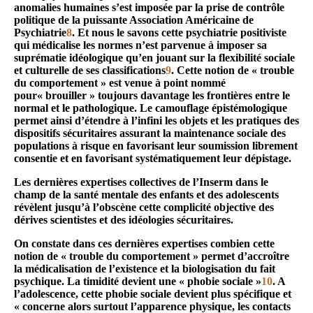
anomalies humaines s’est imposée par la prise de contrôle
politique de la puissante Association Américaine de
Psychiatrie
8
. Et nous le savons cette psychiatrie positiviste
qui médicalise les normes n’est parvenue à imposer sa
suprématie idéologique qu’en jouant sur la flexibilité sociale
et culturelle de ses classifications
9
. Cette notion de « trouble
du comportement » est venue à point nommé
pour« brouiller » toujours davantage les frontières entre le
normal et le pathologique. Le camouflage épistémologique
permet ainsi d’étendre à l’infini les objets et les pratiques des
dispositifs sécuritaires assurant la maintenance sociale des
populations à risque en favorisant leur soumission librement
consentie et en favorisant systématiquement leur dépistage.
Les dernières expertises collectives de l’Inserm dans le
champ de la santé mentale des enfants et des adolescents
révèlent jusqu’à l’obscène cette complicité objective des
dérives scientistes et des idéologies sécuritaires.
On constate dans ces dernières expertises combien cette
notion de « trouble du comportement » permet d’accroître
la médicalisation de l’existence et la biologisation du fait
psychique. La timidité devient une « phobie sociale »
10
. A
l’adolescence, cette phobie sociale devient plus spécifique et
« concerne alors surtout l’apparence physique, les contacts