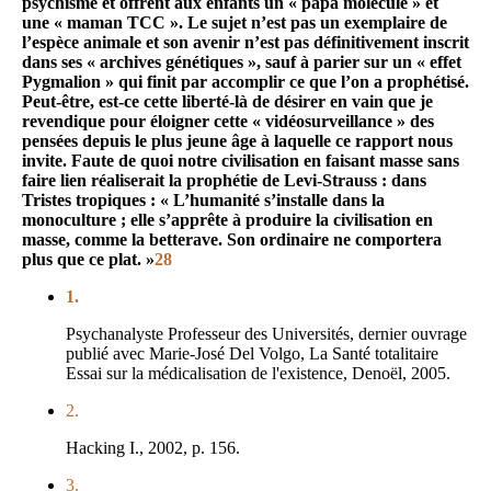
psychisme et offrent aux enfants un « papa molécule » et
une « maman TCC ». Le sujet n’est pas un exemplaire de
l’espèce animale et son avenir n’est pas définitivement inscrit
dans ses « archives génétiques », sauf à parier sur un « effet
Pygmalion » qui finit par accomplir ce que l’on a prophétisé.
Peut-être, est-ce cette liberté-là de désirer en vain que je
revendique pour éloigner cette « vidéosurveillance » des
pensées depuis le plus jeune âge à laquelle ce rapport nous
invite. Faute de quoi notre civilisation en faisant masse sans
faire lien réaliserait la prophétie de Levi-Strauss : dans
Tristes tropiques : « L’humanité s’installe dans la
monoculture ; elle s’apprête à produire la civilisation en
masse, comme la betterave. Son ordinaire ne comportera
plus que ce plat. »
28
1.
Psychanalyste Professeur des Universités, dernier ouvrage
publié avec Marie-José Del Volgo, La Santé totalitaire
Essai sur la médicalisation de l'existence, Denoël, 2005.
2.
Hacking I., 2002, p. 156.
3.