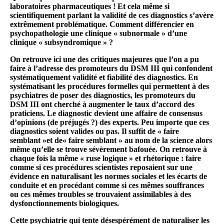
laboratoires pharmaceutiques ! Et cela même si
scientifiquement parlant la validité de ces diagnostics s’avère
extrêmement problématique. Comment différencier en
psychopathologie une clinique « subnormale » d’une
clinique « subsyndromique » ?
On retrouve ici une des critiques majeures que l’on a pu
faire à l’adresse des promoteurs du DSM III qui confondent
systématiquement validité et fiabilité des diagnostics. En
systématisant les procédures formelles qui permettent à des
psychiatres de poser des diagnostics, les promoteurs du
DSM III ont cherché à augmenter le taux d’accord des
praticiens. Le diagnostic devient une affaire de consensus
d’opinions (de préjugés ?) des experts. Peu importe que ces
diagnostics soient valides ou pas. Il suffit de « faire
semblant »et de« faire semblant » au nom de la science alors
même qu’elle se trouve sévèrement bafouée. On retrouve à
chaque fois la même « ruse logique » et rhétorique : faire
comme si ces procédures scientistes reposaient sur une
évidence en naturalisant les normes sociales et les écarts de
conduite et en procédant comme si ces mêmes souffrances
ou ces mêmes troubles se trouvaient assimilables à des
dysfonctionnements biologiques.
Cette psychiatrie qui tente désespérément de naturaliser les