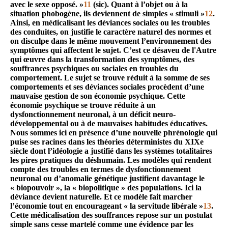
avec le sexe opposé. »
11
(sic). Quant à l’objet ou à la
situation phobogène, ils deviennent de simples « stimuli »
12
.
Ainsi, en médicalisant les déviances sociales ou les troubles
des conduites, on justifie le caractère naturel des normes et
on disculpe dans le même mouvement l’environnement des
symptômes qui affectent le sujet. C’est ce désaveu de l'Autre
qui œuvre dans la transformation des symptômes, des
souffrances psychiques ou sociales en troubles du
comportement. Le sujet se trouve réduit à la somme de ses
comportements et ses déviances sociales procèdent d’une
mauvaise gestion de son économie psychique. Cette
économie psychique se trouve réduite à un
dysfonctionnement neuronal, à un déficit neuro-
développemental ou à de mauvaises habitudes éducatives.
Nous sommes ici en présence d’une nouvelle phrénologie qui
puise ses racines dans les théories déterministes du XIXe
siècle dont l’idéologie a justifié dans les systèmes totalitaires
les pires pratiques du déshumain. Les modèles qui rendent
compte des troubles en termes de dysfonctionnement
neuronal ou d’anomalie génétique justifient davantage le
« biopouvoir », la « biopolitique » des populations. Ici la
déviance devient naturelle. Et ce modèle fait marcher
l’économie tout en encourageant « la servitude libérale »
13
.
Cette médicalisation des souffrances repose sur un postulat
simple sans cesse martelé comme une évidence par les