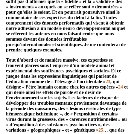
suffit pas d’affirmer que la « fidélité » et la « validité » des
« instruments » auxquels on se réfère sont « démontrées »
pour qu’elles le soient. Et on pourrait poursuivre ainsi le
commentaire de ces expertises du début à la fin. Toutes
comprennent des énoncés performatifs qui visent à obtenir
notre adhésion à un modèle neuro-développemental auquel
se réfèrent les auteurs en nous faisant croire que nous
sommes devant des données irréfutables
puisqu’internationales et scientifiques. Je me contenterai de
prendre quelques exemples.
Tout d’abord et de manière massive, ces expertises se
trouvent placées sous l’emprise d’un modèle animal et
expérimental des souffrances psychiques et sociales. Et ce
jusque dans les expressions linguistiques qui parlent de
l’éducation comme de « l’élevage à l’occidentale »
23
, qui
désigne « l’être humain comme chez les autres espèces »
24
et
qui dénie ainsi les effets de parole et de désir de
l’environnement sur les sujets. Les facteurs de risque de
développer des troubles mentaux proviennent davantage de
la période des naissances, des « lésions cérébrales de type
hémorragique ischémique », de « l’exposition à certains
virus durant la grossesse, des « carences nutritionnelles » ou
« d’exposition à des substances psychoactives », des
variations « géographiques » et « génétiques »
25
… que des