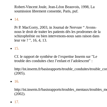
Robert-Vincent Joule, Jean-Léon Beauvois, 1998, La
soumission librement consentie, Paris, puf.
14.
Pr P. MacGorry, 2003, in Journal de Nervure “ Avons-
nous le droit de traiter les patients dès les prodromes de la
schizophrénie ou bien intervenons-nous sans raison dans
leur vie ? ”, 16, 4, 13.
15.
Cf. le rapport de synthèse de l’expertise Inserm sur "Le
trouble des conduites chez l’enfant et l’adolescent" :
http://ist.inserm.fr/basisrapports/trouble_conduites/trouble_c
(2005).
16.
http://ist.inserm.fr/basisrapports/troubles_mentaux/troubles_
(2002).
17.