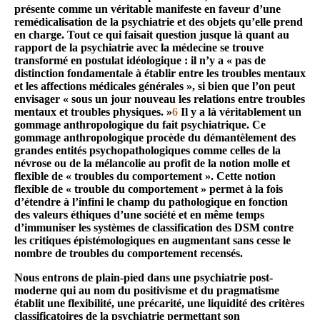
présente comme un véritable manifeste en faveur d’une
remédicalisation de la psychiatrie et des objets qu’elle prend
en charge. Tout ce qui faisait question jusque là quant au
rapport de la psychiatrie avec la médecine se trouve
transformé en postulat idéologique : il n’y a « pas de
distinction fondamentale à établir entre les troubles mentaux
et les affections médicales générales », si bien que l’on peut
envisager « sous un jour nouveau les relations entre troubles
mentaux et troubles physiques. »
6
Il y a là véritablement un
gommage anthropologique du fait psychiatrique. Ce
gommage anthropologique procède du démantèlement des
grandes entités psychopathologiques comme celles de la
névrose ou de la mélancolie au profit de la notion molle et
flexible de « troubles du comportement ». Cette notion
flexible de « trouble du comportement » permet à la fois
d’étendre à l’infini le champ du pathologique en fonction
des valeurs éthiques d’une société et en même temps
d’immuniser les systèmes de classification des DSM contre
les critiques épistémologiques en augmentant sans cesse le
nombre de troubles du comportement recensés.
Nous entrons de plain-pied dans une psychiatrie post-
moderne qui au nom du positivisme et du pragmatisme
établit une flexibilité, une précarité, une liquidité des critères
classificatoires de la psychiatrie permettant son