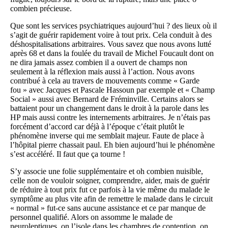
combien précieuse.
Que sont les services psychiatriques aujourd’hui ? des lieux où il
s’agit de guérir rapidement voire à tout prix. Cela conduit à des
déshospitalisations arbitraires. Vous savez que nous avons lutté
après 68 et dans la foulée du travail de Michel Foucault dont on
ne dira jamais assez combien il a ouvert de champs non
seulement à la réflexion mais aussi à l’action. Nous avons
contribué à cela au travers de mouvements comme « Garde
fou » avec Jacques et Pascale Hassoun par exemple et « Champ
Social » aussi avec Bernard de Fréminville. Certains alors se
battaient pour un changement dans le droit à la parole dans les
HP mais aussi contre les internements arbitraires. Je n’étais pas
forcément d’accord car déjà à l’époque c’était plutôt le
phénomène inverse qui me semblait majeur. Faute de place à
l’hôpital pierre chassait paul. Eh bien aujourd’hui le phénomène
s’est accéléré. Il faut que ça tourne !
S’y associe une folie supplémentaire et oh combien nuisible,
celle non de vouloir soigner, comprendre, aider, mais de guérir
de réduire à tout prix fut ce parfois à la vie même du malade le
symptôme au plus vite afin de remettre le malade dans le circuit
« normal » fut-ce sans aucune assistance et ce par manque de
personnel qualifié. Alors on assomme le malade de
neuroleptiques, on l’isole dans les chambres de contention, on