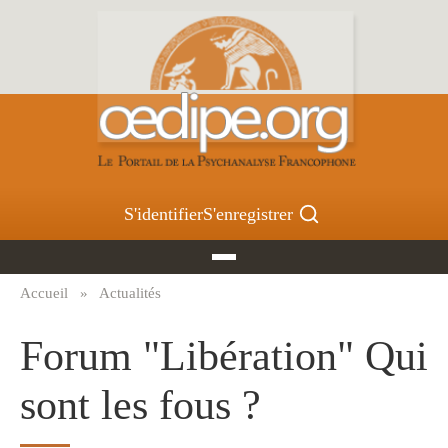
Aller
au
contenu
principal
S'identifier
S'enregistrer
Accueil
Actualités
Fil
d'Ariane
Forum "Libération" Qui
sont les fous ?