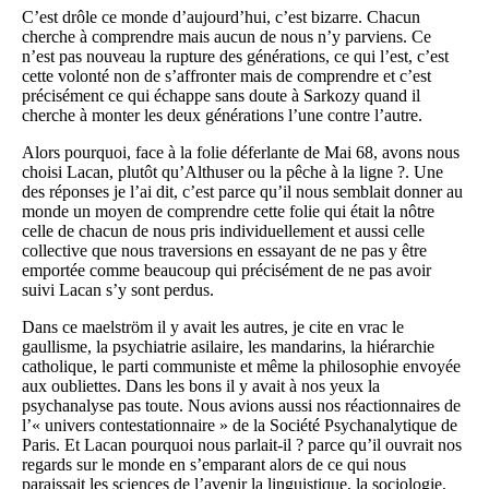
C’est drôle ce monde d’aujourd’hui, c’est bizarre. Chacun
cherche à comprendre mais aucun de nous n’y parviens. Ce
n’est pas nouveau la rupture des générations, ce qui l’est, c’est
cette volonté non de s’affronter mais de comprendre et c’est
précisément ce qui échappe sans doute à Sarkozy quand il
cherche à monter les deux générations l’une contre l’autre.
Alors pourquoi, face à la folie déferlante de Mai 68, avons nous
choisi Lacan, plutôt qu’Althuser ou la pêche à la ligne ?. Une
des réponses je l’ai dit, c’est parce qu’il nous semblait donner au
monde un moyen de comprendre cette folie qui était la nôtre
celle de chacun de nous pris individuellement et aussi celle
collective que nous traversions en essayant de ne pas y être
emportée comme beaucoup qui précisément de ne pas avoir
suivi Lacan s’y sont perdus.
Dans ce maelström il y avait les autres, je cite en vrac le
gaullisme, la psychiatrie asilaire, les mandarins, la hiérarchie
catholique, le parti communiste et même la philosophie envoyée
aux oubliettes. Dans les bons il y avait à nos yeux la
psychanalyse pas toute. Nous avions aussi nos réactionnaires de
l’« univers contestationnaire » de la Société Psychanalytique de
Paris. Et Lacan pourquoi nous parlait-il ? parce qu’il ouvrait nos
regards sur le monde en s’emparant alors de ce qui nous
paraissait les sciences de l’avenir la linguistique, la sociologie,