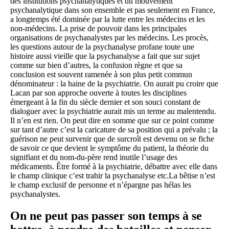
des institutions psychanalytiques et du mouvement
psychanalytique dans son ensemble et pas seulement en France,
a longtemps été dominée par la lutte entre les médecins et les
non-médecins. La prise de pouvoir dans les principales
organisations de psychanalystes par les médecins. Les procès,
les questions autour de la psychanalyse profane toute une
histoire aussi vieille que la psychanalyse a fait que sur sujet
comme sur bien d’autres, la confusion règne et que sa
conclusion est souvent ramenée à son plus petit commun
dénominateur : la haine de la psychiatrie. On aurait pu croire que
Lacan par son approche ouverte à toutes les disciplines
émergeant à la fin du siècle dernier et son souci constant de
dialoguer avec la psychiatrie aurait mis un terme au malentendu.
Il n’en est rien. On peut dire en somme que sur ce point comme
sur tant d’autre c’est la caricature de sa position qui a prévalu ; la
guérison ne peut survenir que de surcroît est devenu on se fiche
de savoir ce que devient le symptôme du patient, la théorie du
signifiant et du nom-du-père rend inutile l’usage des
médicaments. Être formé à la psychiatrie, débattre avec elle dans
le champ clinique c’est trahir la psychanalyse etc.La bêtise n’est
le champ exclusif de personne et n’épargne pas hélas les
psychanalystes.
On ne peut pas passer son temps à se