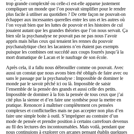
trop grande complexité ou celle-ci est-elle apparue justement
compliquer un monde que l’on pouvait simplifier pour le rendre
plus facile à utiliser au quotidien ? De cette façon ne pouvait-on
échapper aux incessantes querelles entre les uns et les autres où
l’on voyait bien que les luttes de pouvoir et les histoires de cul
jouaient autant que les grandes théories que l’on nous servait. Ça
bien sûr la psychanalyse ne pouvait pas ne pas nous l’avoir
appris mais hélas ceux qui tenaient les rennes du pouvoir
psychanalytique chez les lacaniens n’en étaient pas exempts
puisque les combines ont succédé aux coups fourrés jusqu’à la
mort dramatique de Lacan et le naufrage de son école.
Après cela, il a fallu nous débrouiller comme on pouvait. Avec
aussi un constat que nous avons bien été obligés de faire avec ou
sans le passage par la psychanalyse : Impossible de dominer le
monde par le savoir pêché ici ou là. Impossible de saisir
l’ensemble de la pensée des grands et aussi celle des petits.
Impossible de dominer à la fois la pensée de tous ceux que j’ai
cité plus la sienne et d’en faire une synthèse pour la mettre en
pratique. Renoncer à maîtriser complètement ces pensées
complexes et conflictuelles mais ne pas accepter non plus d’en
faire une simple boite à outil. S’imprégner au contraire d’un
mode de pensée et prendre position à certains carrefours devenus
au fil des lectures des incontournables. Mais voilà, pendant que
nous continuions à explorer ces arcanes pensant établis quelques