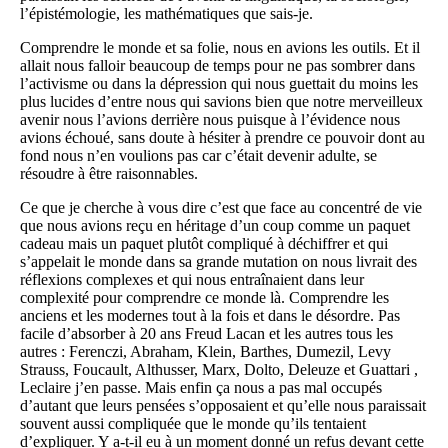
l’épistémologie, les mathématiques que sais-je.
Comprendre le monde et sa folie, nous en avions les outils. Et il
allait nous falloir beaucoup de temps pour ne pas sombrer dans
l’activisme ou dans la dépression qui nous guettait du moins les
plus lucides d’entre nous qui savions bien que notre merveilleux
avenir nous l’avions derrière nous puisque à l’évidence nous
avions échoué, sans doute à hésiter à prendre ce pouvoir dont au
fond nous n’en voulions pas car c’était devenir adulte, se
résoudre à être raisonnables.
Ce que je cherche à vous dire c’est que face au concentré de vie
que nous avions reçu en héritage d’un coup comme un paquet
cadeau mais un paquet plutôt compliqué à déchiffrer et qui
s’appelait le monde dans sa grande mutation on nous livrait des
réflexions complexes et qui nous entraînaient dans leur
complexité pour comprendre ce monde là. Comprendre les
anciens et les modernes tout à la fois et dans le désordre. Pas
facile d’absorber à 20 ans Freud Lacan et les autres tous les
autres : Ferenczi, Abraham, Klein, Barthes, Dumezil, Levy
Strauss, Foucault, Althusser, Marx, Dolto, Deleuze et Guattari ,
Leclaire j’en passe. Mais enfin ça nous a pas mal occupés
d’autant que leurs pensées s’opposaient et qu’elle nous paraissait
souvent aussi compliquée que le monde qu’ils tentaient
d’expliquer. Y a-t-il eu à un moment donné un refus devant cette