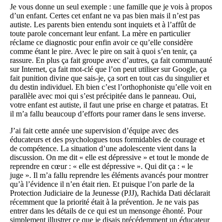
Je vous donne un seul exemple : une famille que je vois à propos
d’un enfant. Certes cet enfant ne va pas bien mais il n’est pas
autiste. Les parents bien entendu sont inquiets et à l’affût de
toute parole concernant leur enfant. La mère en particulier
réclame ce diagnostic pour enfin avoir ce qu’elle considère
comme étant le pire. Avec le pire on sait à quoi s’en tenir, ça
rassure. En plus ça fait groupe avec d’autres, ça fait communauté
sur Internet, ça fait mot-clé que l’on peut utiliser sur Google, ça
fait punition divine que sais-je, ça sort en tout cas du singulier et
du destin individuel. Eh bien c’est l’orthophoniste qu’elle voit en
parallèle avec moi qui s’est précipitée dans le panneau. Oui,
votre enfant est autiste, il faut une prise en charge et patatras. Et
il m’a fallu beaucoup d’efforts pour ramer dans le sens inverse.
J’ai fait cette année une supervision d’équipe avec des
éducateurs et des psychologues tous formidables de courage et
de compétence. La situation d’une adolescente vient dans la
discussion. On me dit « elle est dépressive » et tout le monde de
reprendre en cœur : « elle est dépressive ». Qui dit ça : « le
juge ». Il m’a fallu reprendre les éléments avancés pour montrer
qu’à l’évidence il n’en était rien. Et puisque l’on parle de la
Protection Judiciaire de la Jeunesse (PJJ), Rachida Dati déclarait
récemment que la priorité était à la prévention. Je ne vais pas
entrer dans les détails de ce qui est un mensonge éhonté. Pour
simplement illustrer ce que je disais précédemment un éducateur