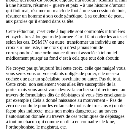
à une histoire, résumer « guerre et paix » à une histoire d’amour
qui finit mal, résumer un match de foot à une succession de buts,
résumer un homme à son code génétique, à sa couleur de peau,
aux paroles qu’il entend dans sa tête.
Cette réduction, c’est celle à laquelle sont confrontés infirmières
et psychiatres à longueur de journée. Car il faut coder les actes et
selon les cas, DSM IV ou autre, transformer un individu en une
croix sur une liste, une croix qui n’est jamais loin de
correspondre à une ordonnance dûment associée à tel ou tel
médicament puisqu’au fond c’est à cela que tout doit aboutir.
Ne croyez pas qu’aujourd’hui cette croix, celle que malgré vous,
vous serez vous ou vos enfants obligés de porter, elle ne sera
cochée que par un spécialiste psychiatre ou autre. Pas du tout.
Cette croix, non seulement vous allez être susceptible de la
porter mais vous aussi vous devrez la cocher soit directement au
travers de formulaires dits de dépistages si vous êtes enseignants
par exemple ( Cela a donné naissance au mouvement « Pas de
zéro de conduite pour les enfants de moins de trois ans ») ou de
façon plus indirecte, mais non moins dangereuse, au travers
l’autorisation donnée au travers de ces techniques de dépistages
à tout un chacun qui comme on dit a en connaître : le kiné,
l’orthophoniste, le magistrat, etc.