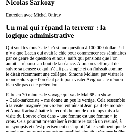
Nicolas Sarkozy
Entretien avec Michel Onfray
Un mal qui répand la terreur : la
logique administrative
Qui sont les fous ? aie ! c’est une question à 100 000 dollars ! Il
n’y a que Lacan qui avait le chic pour commencer ses séminaires
par ce genre de question et nous, naïfs qui pensions que l’on
aurait la réponse au bout de la séance. Alors on s’efforçait de
suivre sa pensée ce qui n’était pas simple et on finissait comme
le disait récemment une collègue, Simone Molinat, par visiter le
monde alors que l’on était parti pour visiter Avignon. Je n’aurai
bien sûr pas cette prétention.
Faire en 30 minutes le voyage qui va de Mai 68 au show
« Carlo-sarkoziste » me donne un peu le vertige. Cela ressemble
à la visite imaginée par Godard entraînant Jean-paul Belmondo
et Anna Karina à battre le record du monde du temps mis à la
visite du Louvre c’est dans « une femme est une femme » je
crois. Cela pourrait m’entraîner à réduire le tout à un résumé, à
un synopsis et c’est précisément ce à quoi j’ai le sentiment que le
monde qui nous est proposé aujourd’hui aboutit : résumer le film