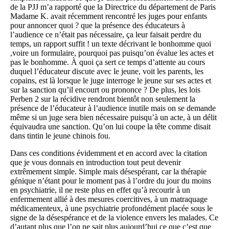
de la PJJ m’a rapporté que la Directrice du département de Paris
Madame K. avait récemment rencontré les juges pour enfants
pour annoncer quoi ? que la présence des éducateurs à
l’audience ce n’était pas nécessaire, ça leur faisait perdre du
temps, un rapport suffit ! un texte décrivant le bonhomme quoi
,voire un formulaire, pourquoi pas puisqu’on évalue les actes et
pas le bonhomme. À quoi ça sert ce temps d’attente au cours
duquel l’éducateur discute avec le jeune, voit les parents, les
copains, est là lorsque le juge interroge le jeune sur ses actes et
sur la sanction qu’il encourt ou prononce ? De plus, les lois
Perben 2 sur la récidive rendront bientôt non seulement la
présence de l’éducateur à l’audience inutile mais on se demande
même si un juge sera bien nécessaire puisqu’à un acte, à un délit
équivaudra une sanction. Qu’on lui coupe la tête comme disait
dans tintin le jeune chinois fou.
Dans ces conditions évidemment et en accord avec la citation
que je vous donnais en introduction tout peut devenir
extrêmement simple. Simple mais désespérant, car la thérapie
génique n’étant pour le moment pas à l’ordre du jour du moins
en psychiatrie, il ne reste plus en effet qu’à recourir à un
enfermement allié à des mesures coercitives, à un matraquage
médicamenteux, à une psychiatrie profondément placée sous le
signe de la désespérance et de la violence envers les malades. Ce
d’autant plus que l’on ne sait plus aujourd’hui ce que c’est que