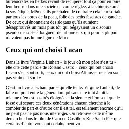
bureaucrates en herbes rêvant de récupérer tout ça pour en faire
leur beurre dans une société en coupe réglée, à la chinoise ou à
la soviétique. Même s’ils prêchaient le contraire cela leur sortait
par tous les pores de la peau, folie des petits fascistes de gauche.
De ceux qui ânonnaient des slogans qu’ils auraient
désapprouvés un mois plus tôt, qui bégayaient un discours
pseudo-marxiste à longueur de tribune eux qui pour la plupart
n’avaient pas lu une ligne de Marx
Ceux qui ont choisi Lacan
Dans le livre Virginie Linhart « le jour où mon père s’est tu »
elle cite cette parole de Roland Castro « ceux qui ont choisi
Lacan s’en sont sorti, ceux qui ont choisi Althusser ne s’en sont
pas vraiment sorti »
C’est un livre attachant parce qu’elle tente, Virginie Linhart, de
faire un pont entre la génération qui sans être tout à fait la
mienne n’en est pas très éloignée et la sienne et l’on sent que le
fossé qui sépare ces deux générations chacun cherche à le
combler de part et d’autre car il est tel, est tellement énorme qu’il
ne peut pas ne pas nous interroger. On retrouve cette même
démarche dans le film de Carmen Castillo « Rue Santa fé » que
certains d’entre vous ont certainement vu.