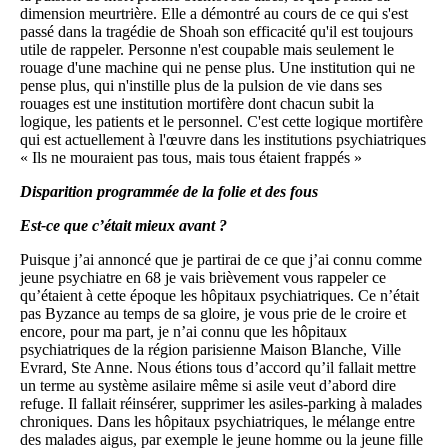
dimension meurtrière. Elle a démontré au cours de ce qui s'est
passé dans la tragédie de Shoah son efficacité qu'il est toujours
utile de rappeler. Personne n'est coupable mais seulement le
rouage d'une machine qui ne pense plus. Une institution qui ne
pense plus, qui n'instille plus de la pulsion de vie dans ses
rouages est une institution mortifère dont chacun subit la
logique, les patients et le personnel. C'est cette logique mortifère
qui est actuellement à l'œuvre dans les institutions psychiatriques
« Ils ne mouraient pas tous, mais tous étaient frappés »
Disparition programmée de la folie et des fous
Est-ce que c’était mieux avant ?
Puisque j’ai annoncé que je partirai de ce que j’ai connu comme
jeune psychiatre en 68 je vais brièvement vous rappeler ce
qu’étaient à cette époque les hôpitaux psychiatriques. Ce n’était
pas Byzance au temps de sa gloire, je vous prie de le croire et
encore, pour ma part, je n’ai connu que les hôpitaux
psychiatriques de la région parisienne Maison Blanche, Ville
Evrard, Ste Anne. Nous étions tous d’accord qu’il fallait mettre
un terme au système asilaire même si asile veut d’abord dire
refuge. Il fallait réinsérer, supprimer les asiles-parking à malades
chroniques. Dans les hôpitaux psychiatriques, le mélange entre
des malades aigus, par exemple le jeune homme ou la jeune fille