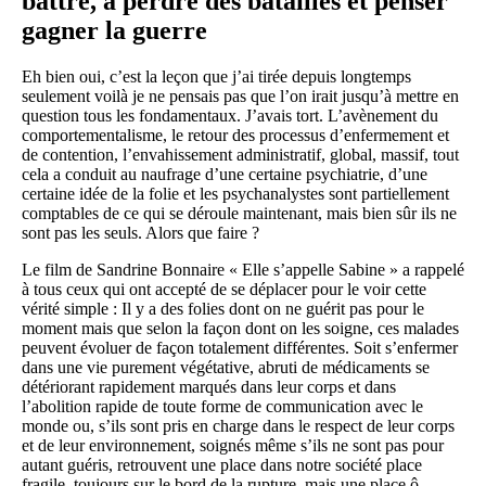
battre, à perdre des batailles et penser
gagner la guerre
Eh bien oui, c’est la leçon que j’ai tirée depuis longtemps
seulement voilà je ne pensais pas que l’on irait jusqu’à mettre en
question tous les fondamentaux. J’avais tort. L’avènement du
comportementalisme, le retour des processus d’enfermement et
de contention, l’envahissement administratif, global, massif, tout
cela a conduit au naufrage d’une certaine psychiatrie, d’une
certaine idée de la folie et les psychanalystes sont partiellement
comptables de ce qui se déroule maintenant, mais bien sûr ils ne
sont pas les seuls. Alors que faire ?
Le film de Sandrine Bonnaire « Elle s’appelle Sabine » a rappelé
à tous ceux qui ont accepté de se déplacer pour le voir cette
vérité simple : Il y a des folies dont on ne guérit pas pour le
moment mais que selon la façon dont on les soigne, ces malades
peuvent évoluer de façon totalement différentes. Soit s’enfermer
dans une vie purement végétative, abruti de médicaments se
détériorant rapidement marqués dans leur corps et dans
l’abolition rapide de toute forme de communication avec le
monde ou, s’ils sont pris en charge dans le respect de leur corps
et de leur environnement, soignés même s’ils ne sont pas pour
autant guéris, retrouvent une place dans notre société place
fragile, toujours sur le bord de la rupture, mais une place ô