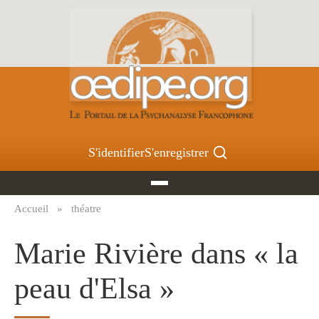
Aller
au
contenu
principal
S'identifier
S'enregistrer
Accueil
théatre
Fil
d'Ariane
Marie Rivière dans « la
peau d'Elsa »