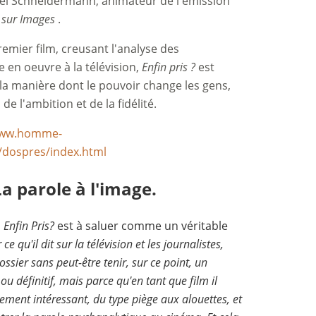
el Schneidermann, animateur de l'émission
 sur Images
.
remier film, creusant l'analyse des
en oeuvre à la télévision,
Enfin pris ?
est
 la manière dont le pouvoir change les gens,
de l'ambition et de la fidélité.
www.homme-
/dospres/index.html
La parole à l'image.
,
Enfin Pris?
est à saluer comme un véritable
ce qu'il dit sur la télévision et les journalistes,
ssier sans peut-être tenir, sur ce point, un
u définitif, mais parce qu'en tant que film il
mement intéressant, du type piège aux alouettes, et