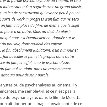
ntrer la parole psychanalytique au cinéma. Et cela
ilm intéressant qu'on regarde avec un grand plaisir,
s un jeu de construction qui avance peu à peu et
r, sorte de
work in progress
d'un film qui ne sera
t un film à la place du film, de même que le sujet
 la place d'un autre. Mais au-delà du plaisir
ation qui nous est éventuellement donnée sur le
t du pouvoir, donc au-delà des enjeux
s, la fin, absolument jubilatoire, d'un humour et
s, fait basculer le film et le propos dans autre
ce du film, en effet, chez le psychanalyste,
s du film qui soudain, dans un renversement
e discours pour devenir parole.
lystes ou de psychanalyses au cinéma, il y
incantes, me semble-t-il, et ce n'est pas la
e du psychanalyste, dans le film de Moretti,
pourrait donner une image convaincante de ce