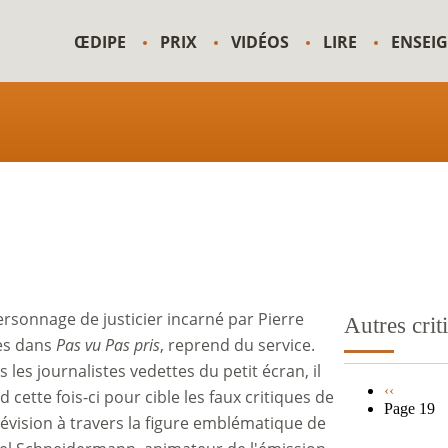
ŒDIPE
PRIX
VIDÉOS
LIRE
ENSEI
ersonnage de justicier incarné par Pierre
Autres crit
es dans
Pas vu Pas pris
, reprend du service.
 les journalistes vedettes du petit écran, il
Page
‹‹
 cette fois-ci pour cible les faux critiques de
précédent
Page 19
Pagination
élévision à travers la figure emblématique de