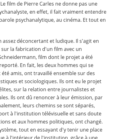
 Le film de Pierre Carles ne donne pas une
chanalyste, en effet, il fait vraiment entendre
 parole psychanalytique, au cinéma. Et tout en
lm assez déconcertant et ludique. Il s'agit en
sur la fabrication d'un film avec un
Schneidermann, film dont le projet a été
 reporté. En fait, les deux hommes qui se
 été amis, ont travaillé ensemble sur des
istiques et sociologiques. Ils ont eu le projet
lites, sur la relation entre journalistes et
iales. Ils ont dû renoncer à leur émission, par
inalement, leurs chemins se sont séparés,
ort à l'institution télévisuelle et sans doute
utions et aux hommes politiques, ont changé.
système, tout en essayant d'y tenir une place
e à l'intérieur de l'institution, grâce à une