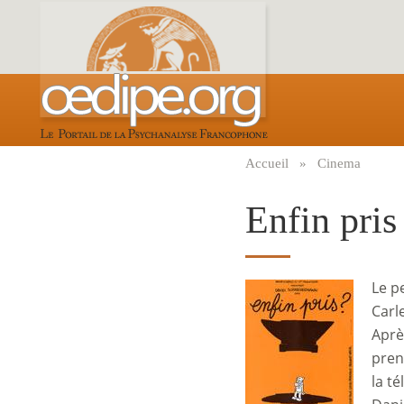
Aller
au
contenu
principal
Accueil
Cinema
Fil
d'Ariane
Enfin pris
Le p
Image
Carl
Après
prend
la t