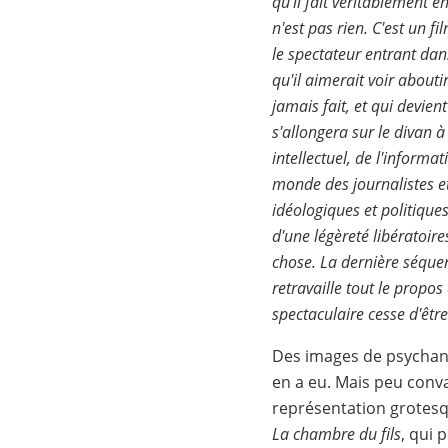
qu'il fait véritablement e
n'est pas rien. C'est un f
le spectateur entrant dan
qu'il aimerait voir abouti
jamais fait, et qui devien
s'allongera sur le divan à
intellectuel, de l'inform
monde des journalistes e
idéologiques et politique
d'une légèreté libératoire
chose. La dernière séquen
retravaille tout le propo
spectaculaire cesse d'êtr
Des images de psychana
en a eu. Mais peu conva
représentation grotesqu
La chambre du fils
, qui 