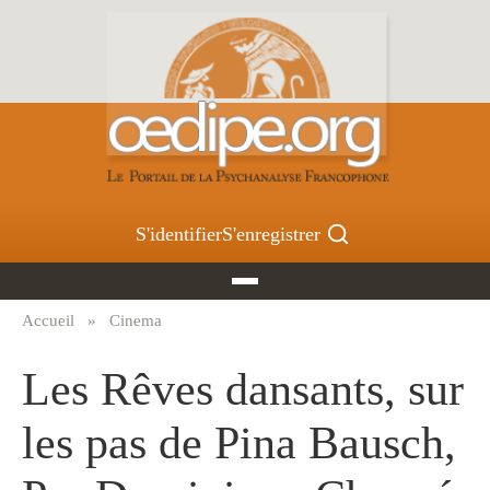
Aller
au
contenu
principal
S'identifier
S'enregistrer
Accueil
Cinema
Fil
d'Ariane
Les Rêves dansants, sur
les pas de Pina Bausch,