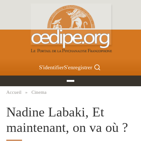
Aller
au
contenu
principal
S'identifier
S'enregistrer
Accueil
Cinema
Fil
d'Ariane
Nadine Labaki, Et
maintenant, on va où ?