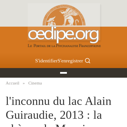
Aller
au
contenu
principal
S'identifier
S'enregistrer
Accueil
Cinema
Fil
d'Ariane
l'inconnu du lac Alain
Guiraudie, 2013 : la