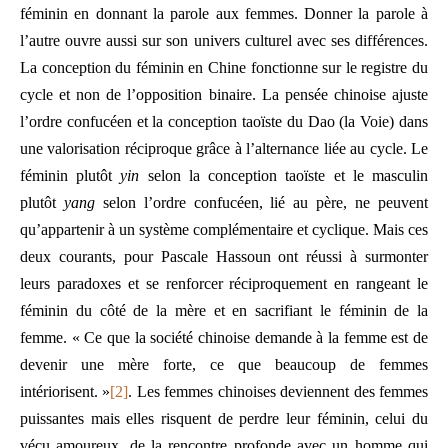
féminin en donnant la parole aux femmes. Donner la parole à
l’autre ouvre aussi sur son univers culturel avec ses différences.
La conception du féminin en Chine fonctionne sur le registre du
cycle et non de l’opposition binaire. La pensée chinoise ajuste
l’ordre confucéen et la conception taoïste du Dao (la Voie) dans
une valorisation réciproque grâce à l’alternance liée au cycle. Le
féminin plutôt
yin
selon la conception taoïste et le masculin
plutôt
yang
selon l’ordre confucéen, lié au père, ne peuvent
qu’appartenir à un système complémentaire et cyclique. Mais ces
deux courants, pour Pascale Hassoun ont réussi à surmonter
leurs paradoxes et se renforcer réciproquement en rangeant le
féminin du côté de la mère et en sacrifiant le féminin de la
femme. « Ce que la société chinoise demande à la femme est de
devenir une mère forte, ce que beaucoup de femmes
intériorisent. »
[2]
. Les femmes chinoises deviennent des femmes
puissantes mais elles risquent de perdre leur féminin, celui du
vécu amoureux, de la rencontre profonde avec un homme qui