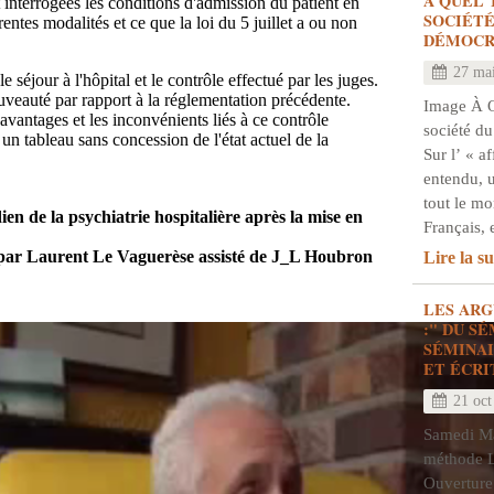
À QUEL 
 interrogées les conditions d'admission du patient en
SOCIÉTÉ
rentes modalités et ce que la loi du 5 juillet a ou non
DÉMOCR
27 ma
 séjour à l'hôpital et le contrôle effectué par les juges.
uveauté par rapport à la réglementation précédente.
Image À 
avantages et les inconvénients liés à ce contrôle
société du
e un tableau sans concession de l'état actuel de la
Sur l’ « a
entendu, 
tout le m
ien de la psychiatrie hospitalière après la mise en
Français, 
e par Laurent Le Vaguerèse assisté de J_L Houbron
Lire la su
LES AR
:" DU S
SÉMINAI
ET ÉCRI
21 oct
Samedi Mat
méthode L
Ouverture