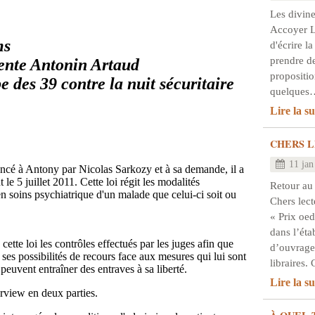
Les divine
Accoyer Le
ms
d'écrire la
prendre de
ente Antonin Artaud
propositio
des 39 contre la nuit sécuritaire
quelques
Lire la su
CHERS L
11 jan
oncé à Antony par Nicolas Sarkozy et à sa demande, il a
 le 5 juillet 2011. Cette loi régit les modalités
Retour au
n soins psychiatrique d'un malade que celui-ci soit ou
Chers lect
« Prix oed
dans l’éta
ette loi les contrôles effectués par les juges afin que
d’ouvrage
t ses possibilités de recours face aux mesures qui lui sont
libraires
peuvent entraîner des entraves à sa liberté.
Lire la su
erview en deux parties.