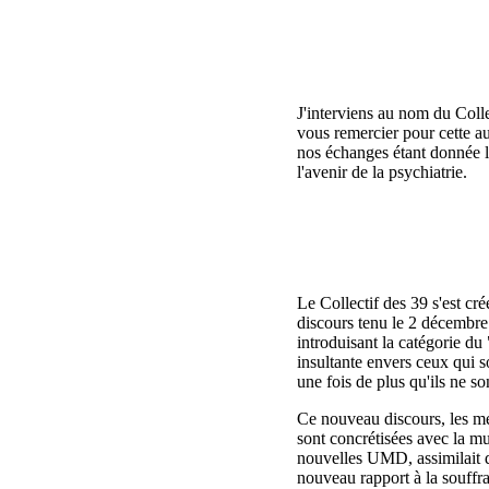
J'interviens au nom du Collec
vous remercier pour cette au
nos échanges étant donnée l'
l'avenir de la psychiatrie.
Le Collectif des 39 s'est cr
discours tenu le 2 décembr
introduisant la catégorie du
insultante envers ceux qui s
une fois de plus qu'ils ne so
Ce nouveau discours, les mé
sont concrétisées avec la mu
nouvelles UMD, assimilait d
nouveau rapport à la souffra