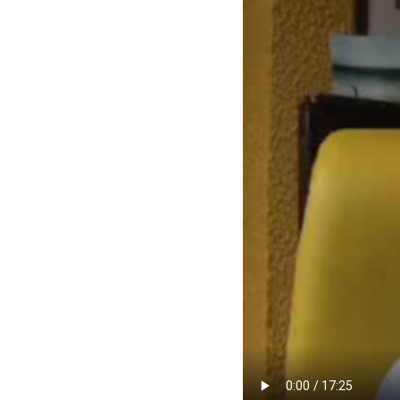
Video
file