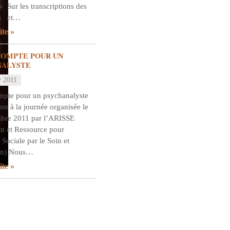
« Sur les transcriptions des
es et…
ite
COMPTE POUR UN
NALYSTE
v 2011
mpte pour un psychanalyste
ion à la journée organisée le
bre 2011 par l’ARISSE
on et Ressource pour
n Sociale par le Soin et
ion) Nous…
ite