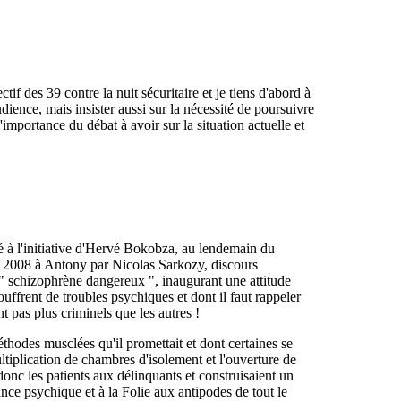
tif des 39 contre la nuit sécuritaire et je tiens d'abord à
dience, mais insister aussi sur la nécessité de poursuivre
importance du débat à avoir sur la situation actuelle et
éé à l'initiative d'Hervé Bokobza, au lendemain du
e 2008 à Antony par Nicolas Sarkozy, discours
 " schizophrène dangereux ", inaugurant une attitude
ouffrent de troubles psychiques et dont il faut rappeler
nt pas plus criminels que les autres !
thodes musclées qu'il promettait et dont certaines se
ltiplication de chambres d'isolement et l'ouverture de
onc les patients aux délinquants et construisaient un
nce psychique et à la Folie aux antipodes de tout le