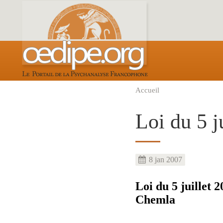
Aller
au
contenu
principal
Accueil
Fil
d'Ariane
Loi du 5 j
8 jan 2007
Loi du 5 juillet 
Chemla