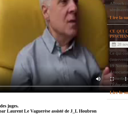
Allouch : 
séminair
Lire la su
CE QUI 
PSYCHA
28 no
Ce qui co
(intervent
19 Novem
Associati
l’Insertio
l’Éducat
Lire la su
des juges.
e par Laurent Le Vaguerèse assisté de J_L Houbron