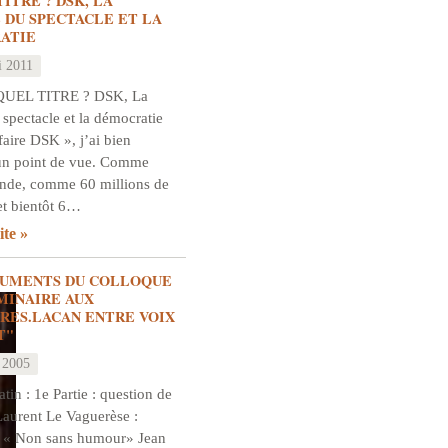
TITRE ? DSK, LA
 DU SPECTACLE ET LA
ATIE
i 2011
QUEL TITRE ? DSK, La
 spectacle et la démocratie
ffaire DSK », j’ai bien
un point de vue. Comme
onde, comme 60 millions de
et bientôt 6…
ite
GUMENTS DU COLLOQUE
ÉMINAIRE AUX
RES.LACAN ENTRE VOIX
T"
 2005
in : 1e Partie : question de
aurent Le Vaguerèse :
 « Non sans humour» Jean