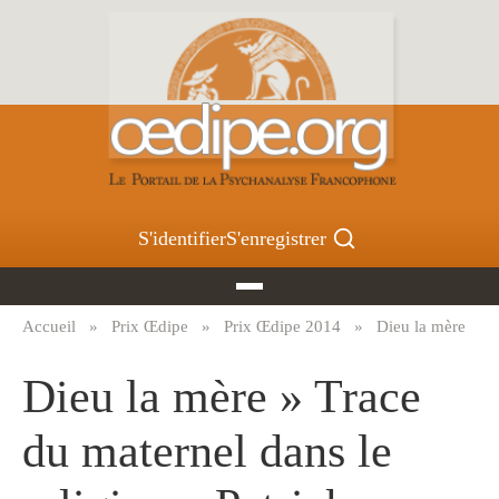
Aller
au
contenu
principal
S'identifier
S'enregistrer
Accueil
Prix Œdipe
Prix Œdipe 2014
Dieu la mère
Fil
d'Ariane
Dieu la mère » Trace
du maternel dans le