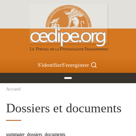
Aller
au
contenu
principal
S'identifier
S'enregistrer
Accueil
Fil
d'Ariane
Dossiers et documents
sommaire_dossiers_documents