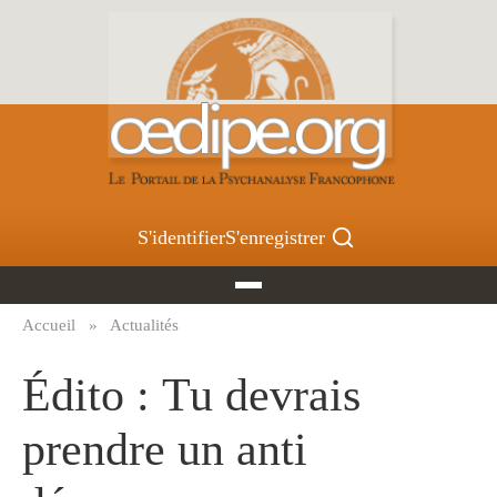
Aller
au
contenu
principal
S'identifier
S'enregistrer
Accueil
Actualités
Fil
d'Ariane
Édito : Tu devrais
prendre un anti