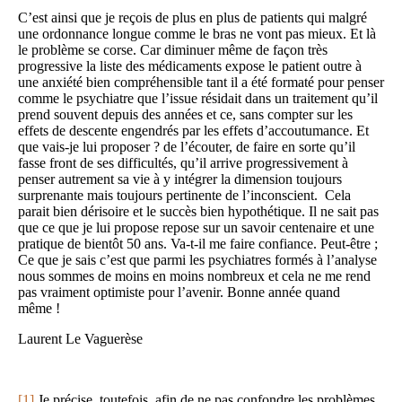
C’est ainsi que je reçois de plus en plus de patients qui malgré
une ordonnance longue comme le bras ne vont pas mieux. Et là
le problème se corse. Car diminuer même de façon très
progressive la liste des médicaments expose le patient outre à
une anxiété bien compréhensible tant il a été formaté pour penser
comme le psychiatre que l’issue résidait dans un traitement qu’il
prend souvent depuis des années et ce, sans compter sur les
effets de descente engendrés par les effets d’accoutumance. Et
que vais-je lui proposer ? de l’écouter, de faire en sorte qu’il
fasse front de ses difficultés, qu’il arrive progressivement à
penser autrement sa vie à y intégrer la dimension toujours
surprenante mais toujours pertinente de l’inconscient. Cela
parait bien dérisoire et le succès bien hypothétique. Il ne sait pas
que ce que je lui propose repose sur un savoir centenaire et une
pratique de bientôt 50 ans. Va-t-il me faire confiance. Peut-être ;
Ce que je sais c’est que parmi les psychiatres formés à l’analyse
nous sommes de moins en moins nombreux et cela ne me rend
pas vraiment optimiste pour l’avenir. Bonne année quand
même !
Laurent Le Vaguerèse
[1]
Je précise toutefois, afin de ne pas confondre les problèmes