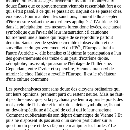
moment où les trois sages arrivèrent : ils surent montrer aux
douze États que ce gouvernement viennois ressemblait fort à ce
qui s'était passé, à ce qui se passait ou risquait de se passer chez
eux aussi. Pour maintenir les sanctions, il aurait fallu accepter
d'être mesuré soi-même aux critères appliqués à l'Autriche. Et
dans la précipitation, ces mesures furent donc levées, acte aussi
symbolique que l'avait été leur instauration : il cautionne
lourdement une alliance qui risque de se reproduire partout
demain. Sans créer de système crédible d'observation et de
surveillance du gouvernement et du FPÖ, l'Europe a trahi «
l'autre Autriche », elle banalise et légitime la participation à l'un
des gouvernements des treize d'un parti d'extrême droite,
xénophobe, fascisant, qui assume l'héritage de l'hitlérisme.
Cependant, entre février et septembre, Vienne aura servi de
miroir : le choc Haïder a réveillé l'Europe. Il est le révélateur
d'une culture commune.
Les psychanalystes sont sans doute des citoyens ordinaires qui
ont leurs opinions, prennent parti ou restent neutre. Mais ne faut-
il pas dire aussi que, si la psychanalyse leur a appris le poids des
mots, celui de l'histoire et le prix de la dette symbolique, ils ont
un devoir spécifique à l'égard de celui qui le leur enseigna.
Comment oublieraient-ils son départ dramatique de Vienne ? Et
puis ne disposent-ils pas aussi d'un savoir particulier sur la
question du père et de sa façon de manipuler les hordes ? Le