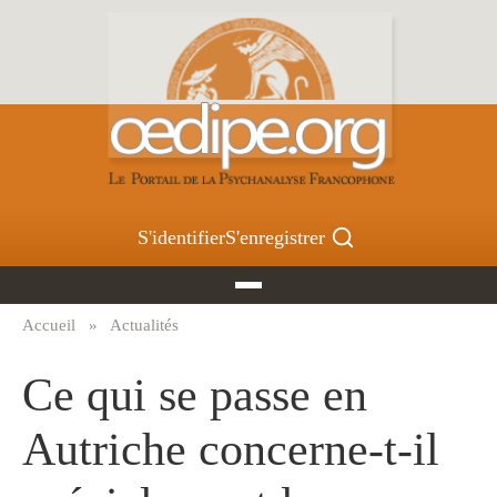
Aller
au
contenu
principal
S'identifier
S'enregistrer
Accueil
Actualités
Fil
d'Ariane
Ce qui se passe en
Autriche concerne-t-il