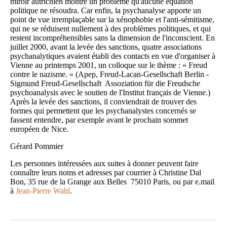
miroir autrichien montre un problème qu'aucune équation
politique ne résoudra. Car enfin, la psychanalyse apporte un
point de vue irremplaçable sur la xénophobie et l'anti-sémitisme,
qui ne se réduisent nullement à des problèmes politiques, et qui
restent incompréhensibles sans la dimension de l'inconscient. En
juillet 2000, avant la levée des sanctions, quatre associations
psychanalytiques avaient établi des contacts en vue d'organiser à
Vienne au printemps 2001, un colloque sur le thème : « Freud
contre le nazisme. » (Apep, Freud-Lacan-Gesellschaft Berlin ­
Sigmund Freud-Gesellschaft ­ Assoziation für die Freudsche
psychoanalysis avec le soutien de l'Institut français de Vienne.)
Après la levée des sanctions, il conviendrait de trouver des
formes qui permettent que les psychanalystes concernés se
fassent entendre, par exemple avant le prochain sommet
européen de Nice.
Gérard Pommier
Les personnes intéressées aux suites à donner peuvent faire
connaître leurs noms et adresses par courrier à Christine Dal
Bon, 35 rue de la Grange aux Belles ­ 75010 Paris, ou par e.mail
à
Jean-Pierre Wahl
.