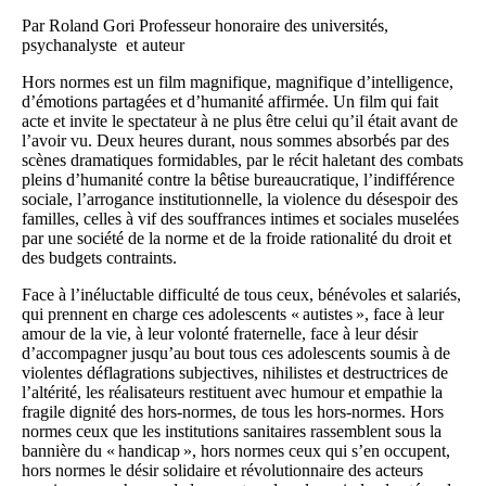
Par Roland Gori Professeur honoraire des universités,
psychanalyste et auteur
Hors normes est un film magnifique, magnifique d’intelligence,
d’émotions partagées et d’humanité affirmée. Un film qui fait
acte et invite le spectateur à ne plus être celui qu’il était avant de
l’avoir vu. Deux heures durant, nous sommes absorbés par des
scènes dramatiques formidables, par le récit haletant des combats
pleins d’humanité contre la bêtise bureaucratique, l’indifférence
sociale, l’arrogance institutionnelle, la violence du désespoir des
familles, celles à vif des souffrances intimes et sociales muselées
par une société de la norme et de la froide rationalité du droit et
des budgets contraints.
Face à l’inéluctable difficulté de tous ceux, bénévoles et salariés,
qui prennent en charge ces adolescents « autistes », face à leur
amour de la vie, à leur volonté fraternelle, face à leur désir
d’accompagner jusqu’au bout tous ces adolescents soumis à de
violentes déflagrations subjectives, nihilistes et destructrices de
l’altérité, les réalisateurs restituent avec humour et empathie la
fragile dignité des hors-normes, de tous les hors-normes. Hors
normes ceux que les institutions sanitaires rassemblent sous la
bannière du « handicap », hors normes ceux qui s’en occupent,
hors normes le désir solidaire et révolutionnaire des acteurs