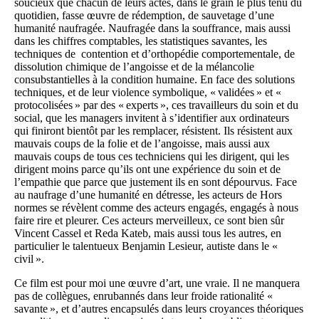
soucieux que chacun de leurs actes, dans le grain le plus ténu du
quotidien, fasse œuvre de rédemption, de sauvetage d’une
humanité naufragée. Naufragée dans la souffrance, mais aussi
dans les chiffres comptables, les statistiques savantes, les
techniques de contention et d’orthopédie comportementale, de
dissolution chimique de l’angoisse et de la mélancolie
consubstantielles à la condition humaine. En face des solutions
techniques, et de leur violence symbolique, « validées » et «
protocolisées » par des « experts », ces travailleurs du soin et du
social, que les managers invitent à s’identifier aux ordinateurs
qui finiront bientôt par les remplacer, résistent. Ils résistent aux
mauvais coups de la folie et de l’angoisse, mais aussi aux
mauvais coups de tous ces techniciens qui les dirigent, qui les
dirigent moins parce qu’ils ont une expérience du soin et de
l’empathie que parce que justement ils en sont dépourvus. Face
au naufrage d’une humanité en détresse, les acteurs de Hors
normes se révèlent comme des acteurs engagés, engagés à nous
faire rire et pleurer. Ces acteurs merveilleux, ce sont bien sûr
Vincent Cassel et Reda Kateb, mais aussi tous les autres, en
particulier le talentueux Benjamin Lesieur, autiste dans le «
civil ».
Ce film est pour moi une œuvre d’art, une vraie. Il ne manquera
pas de collègues, enrubannés dans leur froide rationalité «
savante », et d’autres encapsulés dans leurs croyances théoriques