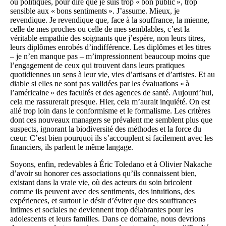
ou politiques, pour dire que je suis trop « bon public », trop
sensible aux « bons sentiments ». J’assume. Mieux, je
revendique. Je revendique que, face à la souffrance, la mienne,
celle de mes proches ou celle de mes semblables, c’est la
véritable empathie des soignants que j’espère, non leurs titres,
leurs diplômes enrobés d’indifférence. Les diplômes et les titres
– je n’en manque pas – m’impressionnent beaucoup moins que
l’engagement de ceux qui trouvent dans leurs pratiques
quotidiennes un sens à leur vie, vies d’artisans et d’artistes. Et au
diable si elles ne sont pas validées par les évaluations « à
l’américaine » des facultés et des agences de santé. Aujourd’hui,
cela me rassurerait presque. Hier, cela m’aurait inquiété. On est
allé trop loin dans le conformisme et le formalisme. Les critères
dont ces nouveaux managers se prévalent me semblent plus que
suspects, ignorant la biodiversité des méthodes et la force du
cœur. C’est bien pourquoi ils s’accouplent si facilement avec les
financiers, ils parlent le même langage.
Soyons, enfin, redevables à Éric Toledano et à Olivier Nakache
d’avoir su honorer ces associations qu’ils connaissent bien,
existant dans la vraie vie, où des acteurs du soin bricolent
comme ils peuvent avec des sentiments, des intuitions, des
expériences, et surtout le désir d’éviter que des souffrances
intimes et sociales ne deviennent trop délabrantes pour les
adolescents et leurs familles. Dans ce domaine, nous devrions