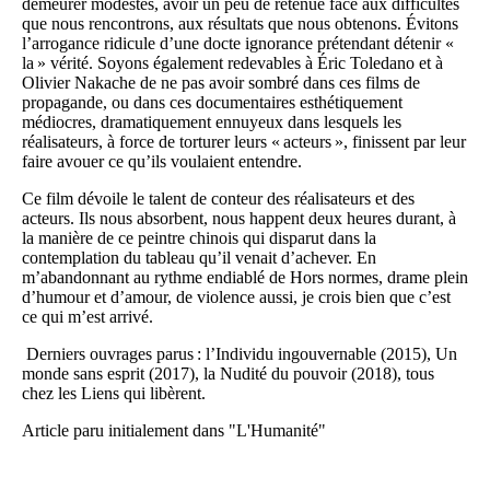
demeurer modestes, avoir un peu de retenue face aux difficultés
que nous rencontrons, aux résultats que nous obtenons. Évitons
l’arrogance ridicule d’une docte ignorance prétendant détenir «
la » vérité. Soyons également redevables à Éric Toledano et à
Olivier Nakache de ne pas avoir sombré dans ces films de
propagande, ou dans ces documentaires esthétiquement
médiocres, dramatiquement ennuyeux dans lesquels les
réalisateurs, à force de torturer leurs « acteurs », finissent par leur
faire avouer ce qu’ils voulaient entendre.
Ce film dévoile le talent de conteur des réalisateurs et des
acteurs. Ils nous absorbent, nous happent deux heures durant, à
la manière de ce peintre chinois qui disparut dans la
contemplation du tableau qu’il venait d’achever. En
m’abandonnant au rythme endiablé de Hors normes, drame plein
d’humour et d’amour, de violence aussi, je crois bien que c’est
ce qui m’est arrivé.
Derniers ouvrages parus : l’Individu ingouvernable (2015), Un
monde sans esprit (2017), la Nudité du pouvoir (2018), tous
chez les Liens qui libèrent.
Article paru initialement dans "L'Humanité"