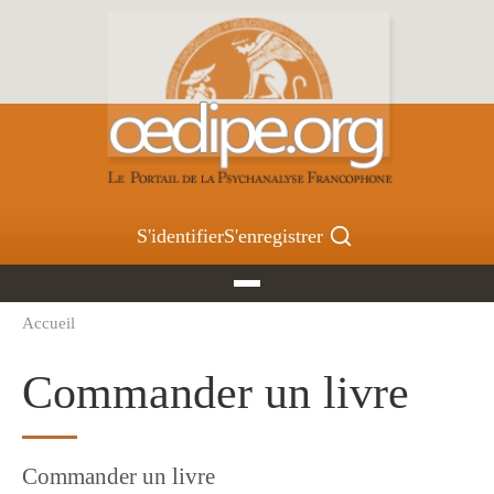
Aller
au
contenu
principal
S'identifier
S'enregistrer
Accueil
Fil
d'Ariane
Commander un livre
Commander un livre