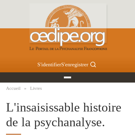
Aller
au
contenu
principal
S'identifier
S'enregistrer
Accueil
Livres
Fil
d'Ariane
L'insaisissable histoire
de la psychanalyse.