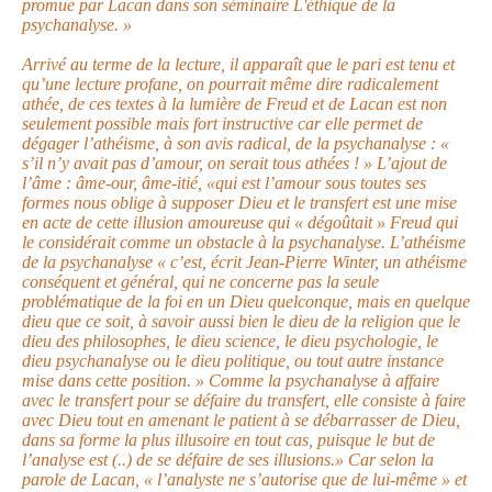
promue par Lacan dans son séminaire L'éthique de la
psychanalyse. »
Arrivé au terme de la lecture, il apparaît que le pari est tenu et
qu’une lecture profane, on pourrait même dire radicalement
athée, de ces textes à la lumière de Freud et de Lacan est non
seulement possible mais fort instructive car elle permet de
dégager l’athéisme, à son avis radical, de la psychanalyse : «
s’il n’y avait pas d’amour, on serait tous athées ! » L’ajout de
l’âme : âme-our, âme-itié, «qui est l’amour sous toutes ses
formes nous oblige à supposer Dieu et le transfert est une mise
en acte de cette illusion amoureuse qui « dégoûtait » Freud qui
le considérait comme un obstacle à la psychanalyse. L’athéisme
de la psychanalyse « c’est, écrit Jean-Pierre Winter, un athéisme
conséquent et général, qui ne concerne pas la seule
problématique de la foi en un Dieu quelconque, mais en quelque
dieu que ce soit, à savoir aussi bien le dieu de la religion que le
dieu des philosophes, le dieu science, le dieu psychologie, le
dieu psychanalyse ou le dieu politique, ou tout autre instance
mise dans cette position. » Comme la psychanalyse à affaire
avec le transfert pour se défaire du transfert, elle consiste à faire
avec Dieu tout en amenant le patient à se débarrasser de Dieu,
dans sa forme la plus illusoire en tout cas, puisque le but de
l’analyse est (..) de se défaire de ses illusions.» Car selon la
parole de Lacan, « l’analyste ne s’autorise que de lui-même » et