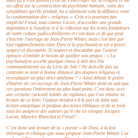
Mais qu'il n'ait jamais cessé de s'interroger sur la religion et sur
ses effets sur la construction du psychisme humain, voire des
symptômes qu'elle produit, lui a sûrement valu la défiance voire
la condamnation des « religieux ». Cela n'a pourtant pas
empêché Freud, tout comme Lacan, d'accorder une grande
importance à l'analyse et à la réflexion sur les textes fondateurs
de notre culture judéo-chrétienne et c'est dans ce fil que peut
s'inscrire l'ouvrage de Jean-Pierre Winter, mais c'est dire que
tout rapprochement entre Dieu et la psychanalyse est a priori
suspect et discutable. Si suspect et discutable que l'auteur
éprouve d'emblée le besoin de justifier son propos : « La
psychanalyse a-t-elle quelque chose à dire des Dix
commandements ou du Livre de Job ? Ne doit-elle pas au
contraire se tenir à bonne distance des dogmes religieux et
revendiquer un plus strict athéisme ? » Ainsi débute le prière
d'insérer de cet ouvrage de Jean-Pierre Winter dont on sait que
ces questions l'intéressent au plus haut point. C’est donc avec
une certaine curiosité teintée de vigilance que l’on entame la
lecture de ce livre: l’auteur tiendra-t-il le pari de faire une
lecture analytique et profane des textes bibliques et de se tenir
sous les auspices des auteurs qu’il cite en exergue Jacques
Lacan, Maurice Blanchot et Freud?
C’est donc une lecture de la « parole » de Dieu, à la fois
théorique et clinique que nous propose Jean-Pierre Winter. Car