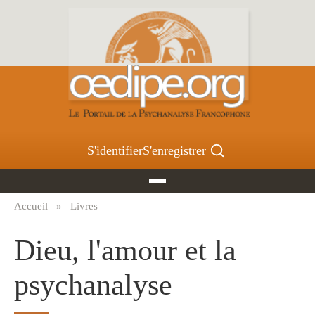
Aller
au
contenu
principal
S'identifier
S'enregistrer
Accueil
Livres
Fil
d'Ariane
Dieu, l'amour et la
psychanalyse