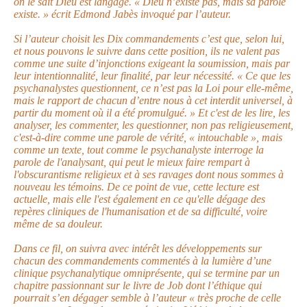
on le sait Dieu est langage. « Dieu n’existe pas, mais sa parole
existe. » écrit Edmond Jabès invoqué par l’auteur.
Si l’auteur choisit les Dix commandements c’est que, selon lui,
et nous pouvons le suivre dans cette position, ils ne valent pas
comme une suite d’injonctions exigeant la soumission, mais par
leur intentionnalité, leur finalité, par leur nécessité. « Ce que les
psychanalystes questionnent, ce n’est pas la Loi pour elle-même,
mais le rapport de chacun d’entre nous à cet interdit universel, à
partir du moment où il a été promulgué. » Et c'est de les lire, les
analyser, les commenter, les questionner, non pas religieusement,
c'est-à-dire comme une parole de vérité, « intouchable », mais
comme un texte, tout comme le psychanalyste interroge la
parole de l'analysant, qui peut le mieux faire rempart à
l'obscurantisme religieux et à ses ravages dont nous sommes à
nouveau les témoins. De ce point de vue, cette lecture est
actuelle, mais elle l'est également en ce qu'elle dégage des
repères cliniques de l'humanisation et de sa difficulté, voire
même de sa douleur.
Dans ce fil, on suivra avec intérêt les développements sur
chacun des commandements commentés à la lumière d’une
clinique psychanalytique omniprésente, qui se termine par un
chapitre passionnant sur le livre de Job dont l’éthique qui
pourrait s’en dégager semble à l’auteur « très proche de celle