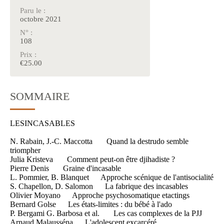
Paru le :
octobre 2021
N° :
108
Prix :
€25.00
SOMMAIRE
LESINCASABLES
N. Rabain, J.-C. Maccotta Quand la destrudo semble
triompher
Julia Kristeva Comment peut-on être djihadiste ?
Pierre Denis Graine d'incasable
L. Pommier, B. Blanquet Approche scénique de l'antisocialité
S. Chapellon, D. Salomon La fabrique des incasables
Olivier Moyano Approche psychosomatique etactings
Bernard Golse Les états-limites : du bébé à l'ado
P. Bergami G. Barbosa et al. Les cas complexes de la PJJ
Arnaud Malausséna L'adolescent excarcéré