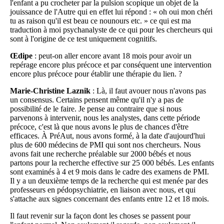
l'enfant a pu crocheter par la pulsion scopique un objet de la
jouissance de l'Autre qui en effet lui répond : « oh oui mon chéri
tu as raison qu'il est beau ce nounours etc. » ce qui est ma
traduction à moi psychanalyste de ce qui pour les chercheurs qui
sont à l'origine de ce test uniquement cognitifs.
Œdipe
: peut-on aller encore avant 18 mois pour avoir un
repérage encore plus précoce et par conséquent une intervention
encore plus précoce pour établir une thérapie du lien. ?
Marie-Christine Laznik
: Là, il faut avouer nous n'avons pas
un consensus. Certains pensent même qu'il n'y a pas de
possibilité de le faire. Je pense au contraire que si nous
parvenons à intervenir, nous les analystes, dans cette période
précoce, c'est là que nous avons le plus de chances d'être
efficaces. À PréAut, nous avons formé, à la date d'aujourd'hui
plus de 600 médecins de PMI qui sont nos chercheurs. Nous
avons fait une recherche préalable sur 2000 bébés et nous
partons pour la recherche effective sur 25 000 bébés. Les enfants
sont examinés à 4 et 9 mois dans le cadre des examens de PMI.
Il y a un deuxième temps de la recherche qui est menée par des
professeurs en pédopsychiatrie, en liaison avec nous, et qui
s'attache aux signes concernant des enfants entre 12 et 18 mois.
Il faut revenir sur la façon dont les choses se passent pour