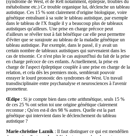
(syndrome de West, et de Rett notamment, épilepsie, troubles du
métabolisme etc.) Ce trouble organique lui, déclenche un tableau
autistique. Ces 15 % sont clairement d'origine biologique, voire
génétique entraînant à sa suite le tableau autistique, par exemple
dans le tableau de l'X fragile il y a beaucoup plus de tableaux
autistiques qu'ailleurs. Une prise en charge précoce peut
d'ailleurs se révéler tout à fait bénéfique car elle peut permettre
d'éviter que se surajoute au tableau de la maladie génétique un
tableau autistique. Par exemple, dans le passé, il y avait un
certain nombre de tableaux autistiques qui survenaient dans les
cas de trisomie. Ce n'est plus le cas aujourd'hui du fait de la prise
en charge précoce de ces enfants. Actuellement, la prise en
charge de l'aspect épileptique couplée à une prise en charge de la
relation, et cela dès les premiers mois, semblerait pouvoir
enrayer le lourd pronostic des syndromes de West. Un travail
transdisciplinaire entre psychanalyse et neurosciences à l'avenir
prometteur.
Œdipe
: Si je compte bien dans cette arithmétique, seuls 15 %
de ces 25 % ont selon toi une origine génétique clairement
reconnue ; Qu'en est-il des 98 % autres. Quelle est la part
génétique qui intervient dans le déclenchement du tableau
autistique ?
Marie-christine Laznik
: Il faut distinguer ce qui est mendélien