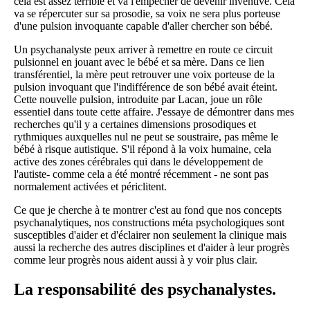
cela est assez terrible et va l'empêcher de devenir inventive. Cela
va se répercuter sur sa prosodie, sa voix ne sera plus porteuse
d'une pulsion invoquante capable d'aller chercher son bébé.
Un psychanalyste peux arriver à remettre en route ce circuit
pulsionnel en jouant avec le bébé et sa mère. Dans ce lien
transférentiel, la mère peut retrouver une voix porteuse de la
pulsion invoquant que l'indifférence de son bébé avait éteint.
Cette nouvelle pulsion, introduite par Lacan, joue un rôle
essentiel dans toute cette affaire. J'essaye de démontrer dans mes
recherches qu'il y a certaines dimensions prosodiques et
rythmiques auxquelles nul ne peut se soustraire, pas même le
bébé à risque autistique. S'il répond à la voix humaine, cela
active des zones cérébrales qui dans le développement de
l'autiste- comme cela a été montré récemment - ne sont pas
normalement activées et périclitent.
Ce que je cherche à te montrer c'est au fond que nos concepts
psychanalytiques, nos constructions méta psychologiques sont
susceptibles d'aider et d'éclairer non seulement la clinique mais
aussi la recherche des autres disciplines et d'aider à leur progrès
comme leur progrès nous aident aussi à y voir plus clair.
La responsabilité des psychanalystes.