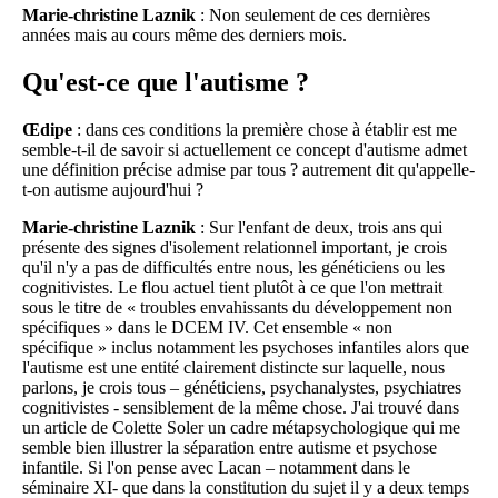
Marie-christine Laznik
: Non seulement de ces dernières
années mais au cours même des derniers mois.
Qu'est-ce que l'autisme ?
Œdipe
: dans ces conditions la première chose à établir est me
semble-t-il de savoir si actuellement ce concept d'autisme admet
une définition précise admise par tous ? autrement dit qu'appelle-
t-on autisme aujourd'hui ?
Marie-christine Laznik
: Sur l'enfant de deux, trois ans qui
présente des signes d'isolement relationnel important, je crois
qu'il n'y a pas de difficultés entre nous, les généticiens ou les
cognitivistes. Le flou actuel tient plutôt à ce que l'on mettrait
sous le titre de « troubles envahissants du développement non
spécifiques » dans le DCEM IV. Cet ensemble « non
spécifique » inclus notamment les psychoses infantiles alors que
l'autisme est une entité clairement distincte sur laquelle, nous
parlons, je crois tous – généticiens, psychanalystes, psychiatres
cognitivistes - sensiblement de la même chose. J'ai trouvé dans
un article de Colette Soler un cadre métapsychologique qui me
semble bien illustrer la séparation entre autisme et psychose
infantile. Si l'on pense avec Lacan – notamment dans le
séminaire XI- que dans la constitution du sujet il y a deux temps