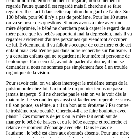
l'enfant normal. Non seulement il regarde, non seulement il
regarde l'autre quand il est regardé mais il cherche à se faire
regarder. Il est actif dans cette captation du regard de l'autre. Sur
100 bébés, pour 90 il n'y a pas de problème. Pour les 10 autres
on va se poser des questions. Si nous avons à faire avec une
mère déprimée, le bébé ne cherchera pas à capter le regard de sa
mère parce que les bébés supportent mal la dépression, mais il va
regarder avidement d'autres personnes qui viendront s'occuper
de lui. Évidemment, il va falloir s'occuper de cette mère et de cet
enfant mais cela n'entre pas dans notre recherche sur l'autisme. Il
y a certains enfants qui ne regardent ni leur mère ni personne de
l'entourage. Pour ceux-là, avant de parler d'autisme, il faut se
demander si nous ne sommes pas simplement face à un trouble
organique de la vision.
Pour savoir cela, on va alors interroger le troisième temps de la
pulsion orale chez lui. Un trouble du premier temps ne passe
jamais inaperçu. S'il ne cherche pas le sein on va le voir dès la
maternité. Le second temps aussi est facilement repérable : suce-
t-il son pouce, sa tétine, a-t-il un bon auto-érotisme ? Par contre
le troisième reste occulté. Cherche-t-il a se faire boulotter avec
plaisir ? Ces moments de jeux ou la mère fait semblant de
manger le bébé de baisers et ou le bébé accepte et recherche et
relance ce moment d'échange avec elle. Dans le cas de
l'autisme ; le bébé est alors aux abonnés absents. Pour une mère,