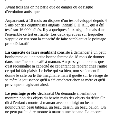
Avant trois ans on ne parle que de danger ou de risque
d'évolution autistique.
Auparavant, à 18 mois on dispose d'un test développé depuis 4-
5 ans par des cognitivistes anglais, intitulé C.H.A.T, qui a été
testé sur 16 000 bébés. Il y a quelques faux négatifs mais dans
l'ensemble ce test est fiable. Les deux épreuves sur lesquelles
s'appuie ce test sont la capacité de faire semblant et le pointage
protodéclaratif.
La capacité de faire semblant
consiste à demander à un petit
bonhomme ou une petite bonne femme de 18 mois de donner
dans une dînette du café à maman. Au passage tu noteras que
c'est reconnaître la capacité de cet enfant de repérer chez l'autre
ce qui lui fait plaisir. Le bébé qui va bien, non seulement il
donne le café ou le thé imaginaire mais il guette sur le visage de
sa mère la jouissance qu'il a été crocheter chez sa mère et qu'il
provoque en agissant ainsi.
Le pointage proto-déclaratif
On demande à l'enfant de
montrer, non des objets du besoin mais des objets du désir. On
dit à l'enfant : montre à maman avec ton doigt un beau
nounours,un beau tableau, un beau dessin, un beau ballon. On
ne peut pas lui dire montre à maman une banane. La encore