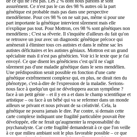
de ce qui ne l'est pas. Les 2 % dont nous parlons le sont
assurément. Ce n'est pas le cas des 98 % autres où la part
génétique est probable mais pas dans une perspective
mendélienne. Pour ces 98 % on ne sait pas, même si pour une
part importante la génétique intervient sûrement mais elle
n'explique pas tout. Pour Mottron, ces 98 % sont génétiques non
mendéliens ; C'est sa rêverie. Il s'inquiète d'ailleurs du fait qu'on
se retrouve un jour avec un diagnostic génétique précoce qui
amènerait à éliminer tous ces autistes et dans le même sac les
autistes déficitaires et les autistes géniaux. Mottron est un grand
spécialiste mais il n'est pas généticien. Voir ici le texte que je t'ai
envoyé. Ce que disent les généticiens c'est qu'il ne s'agit
sûrement pas d'une maladie génétique dans le sens mendélien.
Une prédisposition serait possible en fonction d'une carte
génétique extrêmement complexe qui, en plus, ne dirait rien du
phénotype, c'est-à-dire de l'expression de la maladie. Serions-
nous face à quelqu'un qui ne développera aucun symptôme ?
face à un petit génie – et il y en a et dans le champ scientifique et
artistique – ou face à un bébé qui va se refermer dans un monde
ailleurs se privant et nous privant de sa créativité. Cela, la
génétique ne pourra jamais le dire. Par contre, si demain cette
carte complexe indiquant une fragilité particulière pouvait être
développée, elle ne ferait qu'augmenter la responsabilité du
psychanalyste. Car cette fragilité demanderait à ce que l'on veille
à ce que milieu ambiant soit le plus favorable possible – ce que