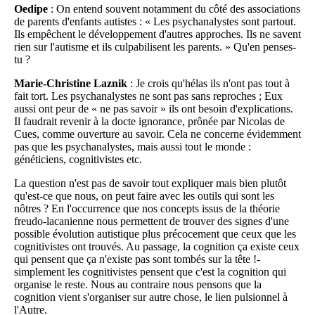
Oedipe
: On entend souvent notamment du côté des associations
de parents d'enfants autistes : « Les psychanalystes sont partout.
Ils empêchent le développement d'autres approches. Ils ne savent
rien sur l'autisme et ils culpabilisent les parents. » Qu'en penses-
tu ?
Marie-Christine Laznik
: Je crois qu'hélas ils n'ont pas tout à
fait tort. Les psychanalystes ne sont pas sans reproches ; Eux
aussi ont peur de « ne pas savoir » ils ont besoin d'explications.
Il faudrait revenir à la docte ignorance, prônée par Nicolas de
Cues, comme ouverture au savoir. Cela ne concerne évidemment
pas que les psychanalystes, mais aussi tout le monde :
généticiens, cognitivistes etc.
La question n'est pas de savoir tout expliquer mais bien plutôt
qu'est-ce que nous, on peut faire avec les outils qui sont les
nôtres ? En l'occurrence que nos concepts issus de la théorie
freudo-lacanienne nous permettent de trouver des signes d'une
possible évolution autistique plus précocement que ceux que les
cognitivistes ont trouvés. Au passage, la cognition ça existe ceux
qui pensent que ça n'existe pas sont tombés sur la tête !-
simplement les cognitivistes pensent que c'est la cognition qui
organise le reste. Nous au contraire nous pensons que la
cognition vient s'organiser sur autre chose, le lien pulsionnel à
l'Autre.