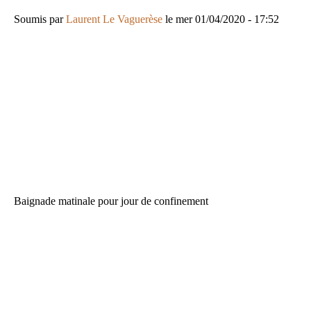
Soumis par
Laurent Le Vaguerèse
le
mer 01/04/2020 - 17:52
URL
de
Vidéo
distante
Baignade matinale pour jour de confinement