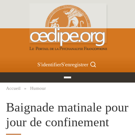
Aller
au
contenu
principal
S'identifier
S'enregistrer
Accueil
Humour
Fil
d'Ariane
Baignade matinale pour
jour de confinement