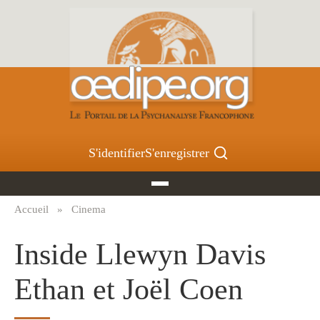
Aller
au
contenu
principal
S'identifier
S'enregistrer
Accueil
Cinema
Fil
d'Ariane
Inside Llewyn Davis
Ethan et Joël Coen