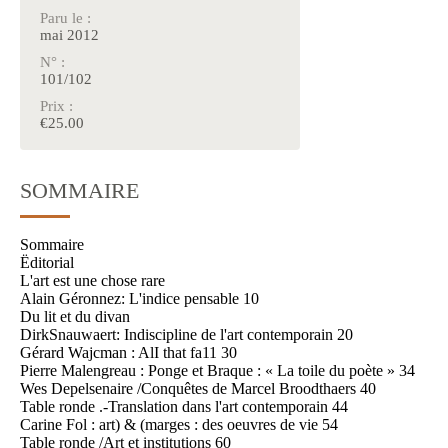
Paru le :
mai 2012
N° :
101/102
Prix :
€25.00
SOMMAIRE
Sommaire
Ëditorial
L'art est une chose rare
Alain Géronnez: L'indice pensable 10
Du lit et du divan
DirkSnauwaert: Indiscipline de l'art contemporain 20
Gérard Wajcman : AlI that fa11 30
Pierre Malengreau : Ponge et Braque : « La toile du poète » 34
Wes Depelsenaire /Conquêtes de Marcel Broodthaers 40
Table ronde .-Translation dans l'art contemporain 44
Carine Fol : art) & (marges : des oeuvres de vie 54
Table ronde /Art et institutions 60