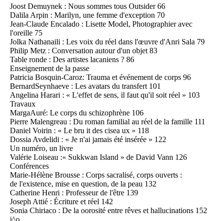
Joost Demuynek : Nous sommes tous Outsider 66
Dalila Arpin : Marilyn, une femme d'exception 70
Jean-Claude Encalado : Lisette Model, Photographier avec
l'oreille 75
Jolka Nathanaili : Les voix du réel dans l'œuvre d'Anri Sala 79
Philip Metz : Conversation autour d'un objet 83
Table ronde : Des artistes lacaniens ? 86
Enseignement de la passe
Patricia Bosquin-Caroz: Trauma et événement de corps 96
BernardSeynhaeve : Les avatars du transfert 101
Angelina Harari : « L'effet de sens, il faut qu'il soit réel » 103
Travaux
MargaAuré: Le corps du schizophrène 106
Pierre Malengreau : Du roman familial au réel de la famille 111
Daniel Voirin : « Le bru it des cisea ux » 118
Dossia Avdelidi : « Je n'ai jamais été insérée » 122
Un numéro, un livre
Valérie Loiseau :« Sukkwan Island » de David Vann 126
Conférences
Marie-Hélène Brousse : Corps sacralisé, corps ouverts :
de l'existence, mise en question, de la peau 132
Catherine Henri : Professeur de l'être 139
Joseph Attié : Écriture et réel 142
Sonia Chiriaco : De la oorosité entre rêves et hallucinations 152
i^o