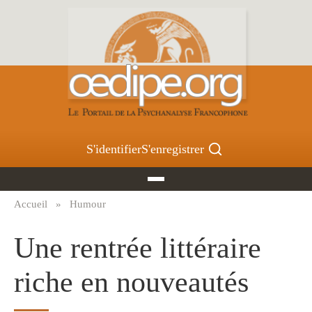
Aller
au
contenu
principal
S'identifier
S'enregistrer
Accueil
Humour
Fil
d'Ariane
Une rentrée littéraire
riche en nouveautés