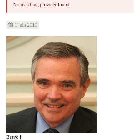
No matching provider found.
Message
d'erreur
1 juin 2010
Image
Bravo !