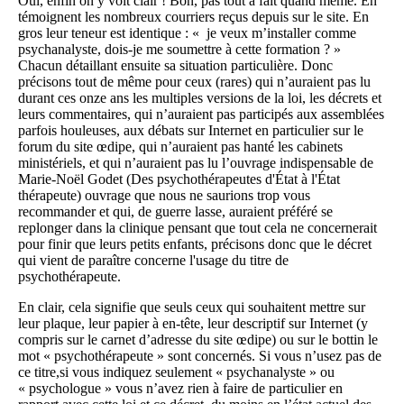
Oui, enfin on y voit clair ! Bon, pas tout à fait quand même. En
témoignent les nombreux courriers reçus depuis sur le site. En
gros leur teneur est identique : « je veux m’installer comme
psychanalyste, dois-je me soumettre à cette formation ? »
Chacun détaillant ensuite sa situation particulière. Donc
précisons tout de même pour ceux (rares) qui n’auraient pas lu
durant ces onze ans les multiples versions de la loi, les décrets et
leurs commentaires, qui n’auraient pas participés aux assemblées
parfois houleuses, aux débats sur Internet en particulier sur le
forum du site œdipe, qui n’auraient pas hanté les cabinets
ministériels, et qui n’auraient pas lu l’ouvrage indispensable de
Marie-Noël Godet (Des psychothérapeutes d'État à l'État
thérapeute) ouvrage que nous ne saurions trop vous
recommander et qui, de guerre lasse, auraient préféré se
replonger dans la clinique pensant que tout cela ne concernerait
pour finir que leurs petits enfants, précisons donc que le décret
qui vient de paraître concerne l'usage du titre de
psychothérapeute.
En clair, cela signifie que seuls ceux qui souhaitent mettre sur
leur plaque, leur papier à en-tête, leur descriptif sur Internet (y
compris sur le carnet d’adresse du site œdipe) ou sur le bottin le
mot « psychothérapeute » sont concernés. Si vous n’usez pas de
ce titre,si vous indiquez seulement « psychanalyste » ou
« psychologue » vous n’avez rien à faire de particulier en