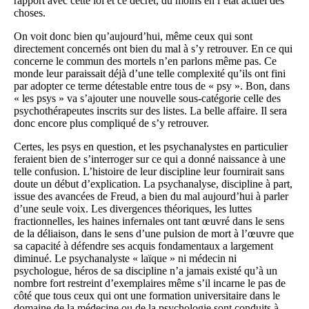
rapport avec cette loi et ce décret, du moins en l’état actuel des
choses.
On voit donc bien qu’aujourd’hui, même ceux qui sont
directement concernés ont bien du mal à s’y retrouver. En ce qui
concerne le commun des mortels n’en parlons même pas. Ce
monde leur paraissait déjà d’une telle complexité qu’ils ont fini
par adopter ce terme détestable entre tous de « psy ». Bon, dans
« les psys » va s’ajouter une nouvelle sous-catégorie celle des
psychothérapeutes inscrits sur des listes. La belle affaire. Il sera
donc encore plus compliqué de s’y retrouver.
Certes, les psys en question, et les psychanalystes en particulier
feraient bien de s’interroger sur ce qui a donné naissance à une
telle confusion. L’histoire de leur discipline leur fournirait sans
doute un début d’explication. La psychanalyse, discipline à part,
issue des avancées de Freud, a bien du mal aujourd’hui à parler
d’une seule voix. Les divergences théoriques, les luttes
fractionnelles, les haines infernales ont tant œuvré dans le sens
de la déliaison, dans le sens d’une pulsion de mort à l’œuvre que
sa capacité à défendre ses acquis fondamentaux a largement
diminué. Le psychanalyste « laïque » ni médecin ni
psychologue, héros de sa discipline n’a jamais existé qu’à un
nombre fort restreint d’exemplaires même s’il incarne le pas de
côté que tous ceux qui ont une formation universitaire dans le
domaine de la médecine ou de la psychologie sont conduits à